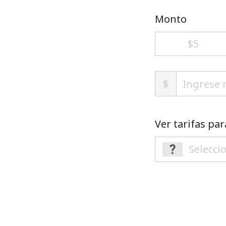
Monto
⁦$5⁩
$
Ver tarifas par