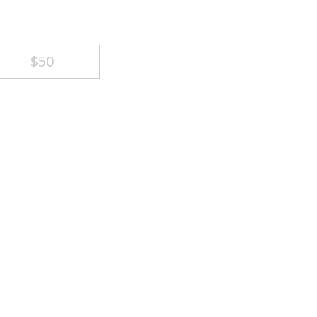
⁦$50⁩