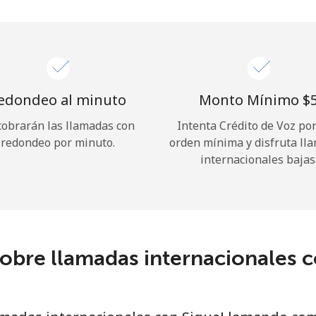
¡Hola!
Inicia sesión o
REGÍSTRATE →
edondeo al minuto
Monto Mínimo ⁦$5
cobrarán las llamadas con
Intenta Crédito de Voz po
redondeo por minuto.
orden mínima y disfruta ll
internacionales bajas
¿Olvidaste tu contraseña? →
sobre llamadas internacionales
Iniciar Sesión