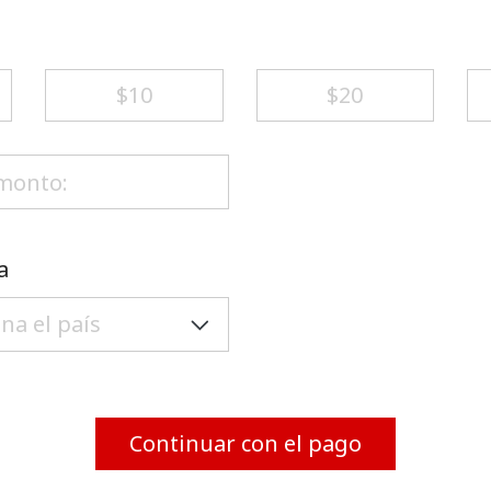
Un número
Un caracter especial
⁦$10⁩
⁦$20⁩
Mantente en contacto para recibir nuestras mejores
ofertas.
a
Al abrir una cuenta en este sitio web, estoy de
acuerdo con estos
Términos y condiciones.
Únete
Continuar con el pago