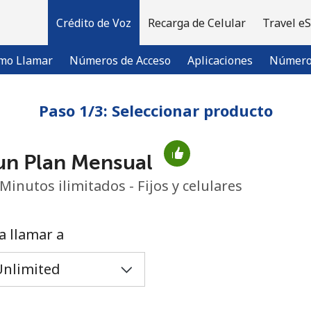
Crédito de Voz
Recarga de Celular
Travel e
mo Llamar
Números de Acceso
Aplicaciones
Número 
Paso 1/3: Seleccionar producto
¡Bienvenido!
un Plan Mensual
¿Ya tienes una cuenta?
Inicia sesión →
Minutos ilimitados - Fijos y celulares
Regístrate con
a llamar a