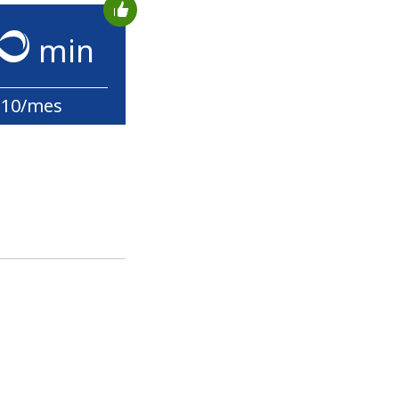
min
$10/mes