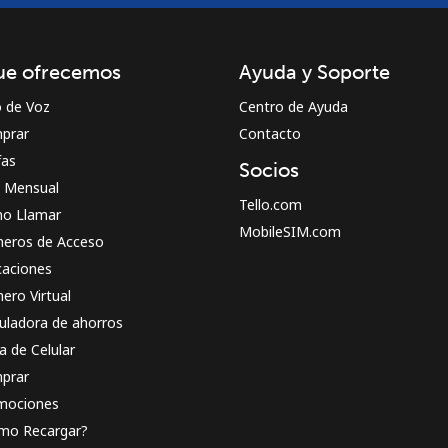
ue ofrecemos
Ayuda y Soporte
o de Voz
Centro de Ayuda
prar
Contacto
fas
Socios
n Mensual
Tello.com
o Llamar
MobileSIM.com
eros de Acceso
caciones
ero Virtual
uladora de ahorros
a de Celular
prar
mociones
mo Recargar?