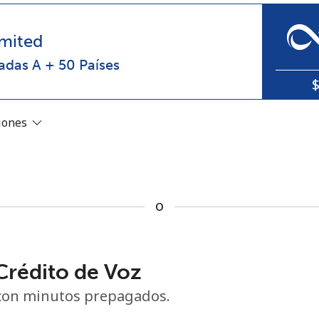
o
mited
adas A + 50 Países
ciones
o
No se ha creado una contraseña
rédito de Voz
Mínimo 8 caracteres
con minutos prepagados.
Una letra mayúscula y una minúscula