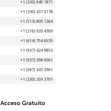
Un número
+1 (330) 940 1871
Un caracter especial
+1 (330) 437 0178
+1 (513) 800 1264
+1 (216) 920 4369
+1 (614) 754 6535
+1 (937) 424 9853
Mantente en contacto para recibir nuestras mejores
ofertas.
+1 (937) 398 0061
Al abrir una cuenta en este sitio web, estoy de
+1 (567) 343 2961
acuerdo con estos
Términos y condiciones.
+1 (330) 259 3701
Únete
Acceso Gratuito