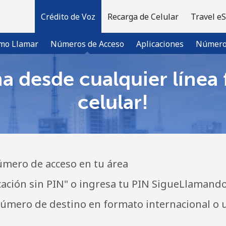
Crédito de Voz
Recarga de Celular
Travel e
mo Llamar
Números de Acceso
Aplicaciones
Número 
a desde cualquier línea f
¡Bienvenido!
celular!
¿Ya tienes una cuenta?
Inicia sesión →
mero de acceso en tu área
Regístrate con
cación sin PIN" o ingresa tu PIN SigueLlamand
úmero de destino en formato internacional o 