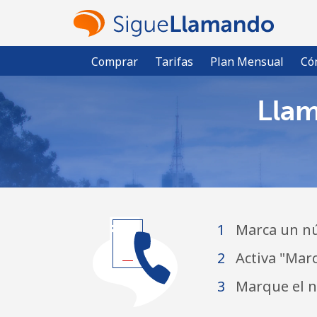
Comprar
Tarifas
Plan Mensual
Có
Llam
1
Marca un nú
2
Activa "Mar
3
Marque el n