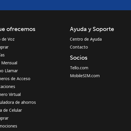
ue ofrecemos
Ayuda y Soporte
o de Voz
Centro de Ayuda
prar
Contacto
fas
Socios
n Mensual
Tello.com
o Llamar
MobileSIM.com
eros de Acceso
caciones
ero Virtual
uladora de ahorros
a de Celular
prar
mociones