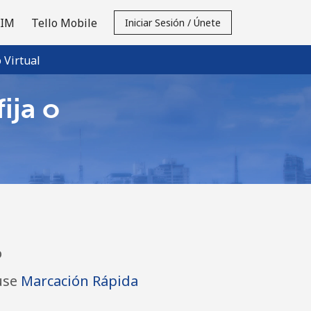
SIM
Tello Mobile
Iniciar Sesión / Únete
Virtual
ija o
o
use
Marcación Rápida