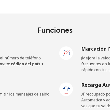
o
Continuar con
Funciones
Marcación 
 el número de teléfono
¡Mejora la vel
rmato:
código del país +
frecuentes en l
rápido con tus 
Recarga Au
itir los mensajes de saldo
¿Preocupado por
Automatica y a
vez que tu sald