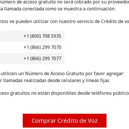
número de acceso gratuito no será cobrado por su proveedor
da llamada conectada como se muestra a continuación.
¡Hola!
tos se pueden utilizar con nuestro servicio de Crédito de v
Inicia sesión o
REGÍSTRATE →
+1 (800) 708 5935
+1 (866) 299 7070
+1 (866) 299 7077
utilicen un Número de Acceso Gratuito por favor agregar:
or llamadas realizadas desde celulares y líneas fijas
¿Olvidaste tu contraseña? →
eso gratuitos no están disponibles desde teléfonos público
Iniciar Sesión
Comprar Crédito de Voz