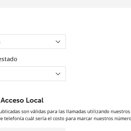
o
estado
Acceso Local
No se ha creado una contraseña
ublicadas son válidas para las llamadas utilizando nuestros 
e telefonía cuál sería el costo para marcar nuestros número
Mínimo 8 caracteres
Una letra mayúscula y una minúscula