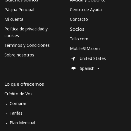
Al abrir una cuenta en este sitio web, estoy de acuerdo con
Página Principal
Centro de Ayuda
estos
Términos y condiciones.
Mi cuenta
Contacto
Únete
Política de privacidad y
Socios
cookies
Tello.com
Términos y Condiciones
MobileSIM.com
Sobre nosotros
United States
¡Hola!
Spanish
Inicia sesión o
REGÍSTRATE →
Lo que ofrecemos
Crédito de Voz
Comprar
Tarifas
¿Olvidaste tu contraseña? →
Plan Mensual