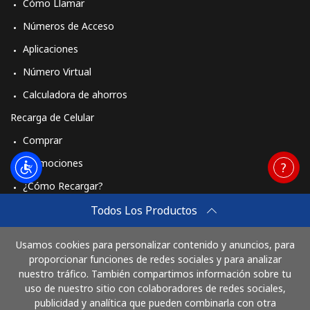
Cómo Llamar
Iniciar Sesión
Números de Acceso
Aplicaciones
o
Número Virtual
Continuar con
Calculadora de ahorros
Recarga de Celular
Comprar
Promociones
¿Cómo Recargar?
Travel eSIM
Todos Los Productos
Comprar
Usamos cookies para personalizar contenido y anuncios, para
Cómo funciona
proporcionar funciones de redes sociales y para analizar
nuestro tráfico. También compartimos información sobre tu
uso de nuestro sitio con colaboradores de redes sociales,
publicidad y analítica que pueden combinarla con otra
Paga con