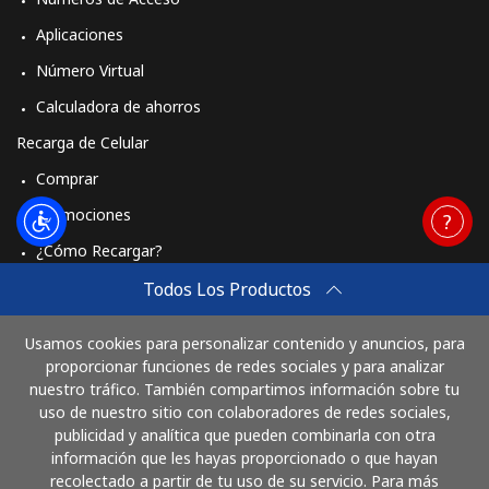
Aplicaciones
Número Virtual
Calculadora de ahorros
Recarga de Celular
Comprar
Promociones
¿Cómo Recargar?
Travel eSIM
Todos Los Productos
Comprar
Usamos cookies para personalizar contenido y anuncios, para
Cómo funciona
proporcionar funciones de redes sociales y para analizar
nuestro tráfico. También compartimos información sobre tu
uso de nuestro sitio con colaboradores de redes sociales,
publicidad y analítica que pueden combinarla con otra
Paga con
información que les hayas proporcionado o que hayan
recolectado a partir de tu uso de su servicio. Para más