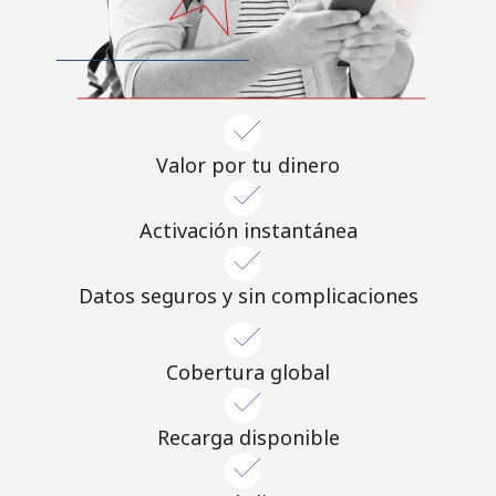
Al abrir una cuenta en este sitio web, estoy de acuerdo con
estos
Términos y condiciones.
Únete
Valor por tu dinero
¡Hola!
Activación instantánea
Inicia sesión o
REGÍSTRATE →
Datos seguros y sin complicaciones
Cobertura global
Recarga disponible
¿Olvidaste tu contraseña? →