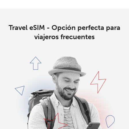
Travel eSIM - Opción perfecta para
viajeros frecuentes
No se ha creado una contraseña
Mínimo 8 caracteres
Una letra mayúscula y una minúscula
Un número
Un caracter especial
Mantente en contacto para recibir nuestras mejores
ofertas.