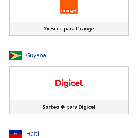
Al abrir una cuenta en este sitio web, estoy de acuerdo con
estos
Términos y condiciones.
2x
Bono para
Orange
Únete
Guyana
¡Hola!
Inicia sesión o
REGÍSTRATE →
Sorteo 🍀
para
Digicel
¿Olvidaste tu contraseña? →
Haiti