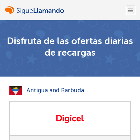
¡Bienvenido!
Disfruta de las ofertas diarias
de recargas
¿Ya tienes una cuenta?
Inicia sesión →
Regístrate con
Antigua and Barbuda
o