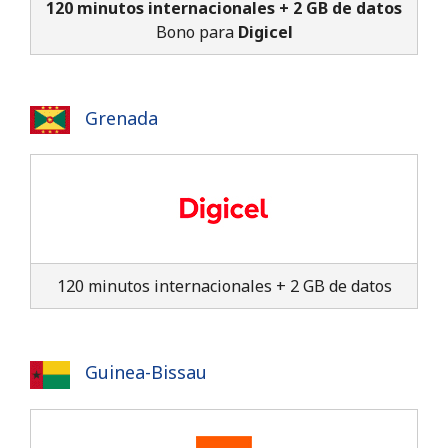
120 minutos internacionales + 2 GB de datos
Bono para
Digicel
Grenada
No se ha creado una contraseña
Mínimo 8 caracteres
Una letra mayúscula y una minúscula
Un número
Un caracter especial
120 minutos internacionales + 2 GB de datos
Guinea-Bissau
Mantente en contacto para recibir nuestras mejores
ofertas.