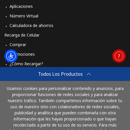
Aplicaciones
Número Virtual
Calculadora de ahorros
Recarga de Celular
Comprar
Promociones
¿Cómo Recargar?
Travel eSIM
Todos Los Productos
Comprar
Usamos cookies para personalizar contenido y anuncios, para
Cómo funciona
proporcionar funciones de redes sociales y para analizar
nuestro tráfico. También compartimos información sobre tu
uso de nuestro sitio con colaboradores de redes sociales,
publicidad y analítica que pueden combinarla con otra
Paga con
información que les hayas proporcionado o que hayan
recolectado a partir de tu uso de su servicio. Para más