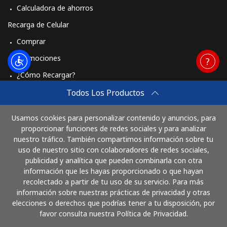
Calculadora de ahorros
Recarga de Celular
Comprar
Promociones
¿Cómo Recargar?
Travel eSIM
Todos Los Productos
Comprar
Usamos cookies para personalizar contenido y anuncios, para
Cómo funciona
proporcionar funciones de redes sociales y para analizar
nuestro tráfico. También compartimos información sobre tu
uso de nuestro sitio con colaboradores de redes sociales,
publicidad y analítica que pueden combinarla con otra
Paga con
información que les hayas proporcionado o que hayan
recolectado a partir de tu uso de su servicio. Para más
información sobre nuestras prácticas de privacidad y otras
elecciones o derechos que podrías tener a tu disposición, por
favor consulta nuestra Política de Privacidad.