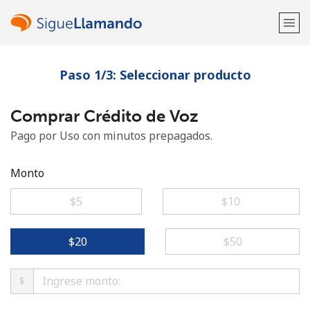
Paso 1/3: Seleccionar producto
¡Bienvenido!
Comprar Crédito de Voz
¿Ya tienes una cuenta?
Inicia sesión →
Pago por Uso con minutos prepagados.
Regístrate con
Monto
⁦$5⁩
⁦$10⁩
o
⁦$20⁩
⁦$50⁩
$