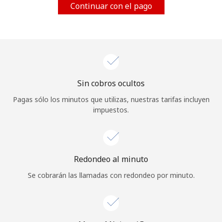
Continuar con el pago
Al abrir una cuenta en este sitio web, estoy de acuerdo con
estos
Términos y condiciones.
Únete
Sin cobros ocultos
¡Hola!
Pagas sólo los minutos que utilizas, nuestras tarifas incluyen
impuestos.
Inicia sesión o
REGÍSTRATE →
Redondeo al minuto
Se cobrarán las llamadas con redondeo por minuto.
¿Olvidaste tu contraseña? →