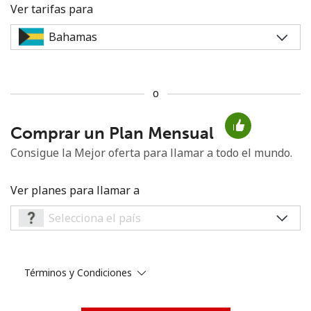
Ver tarifas para
o
No se ha creado una contraseña
Comprar un Plan Mensual
Mínimo 8 caracteres
Una letra mayúscula y una minúscula
Consigue la Mejor oferta para llamar a todo el mundo.
Un número
Un caracter especial
Ver planes para llamar a
Términos y Condiciones
Mantente en contacto para recibir nuestras mejores
ofertas.