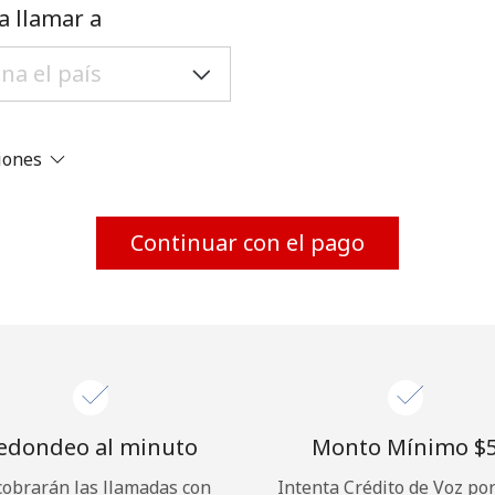
Un número
a llamar a
Un caracter especial
ciones
Mantente en contacto para recibir nuestras mejores
Continuar con el pago
ofertas.
Al abrir una cuenta en este sitio web, estoy de
acuerdo con estos
Términos y condiciones.
Únete
edondeo al minuto
Monto Mínimo ⁦$5
cobrarán las llamadas con
Intenta Crédito de Voz po