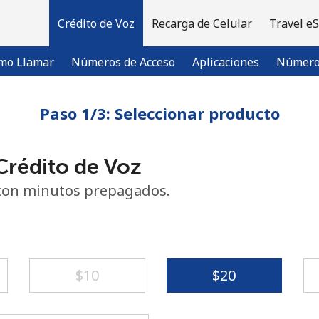
Crédito de Voz
Recarga de Celular
Travel e
mo Llamar
Números de Acceso
Aplicaciones
Número 
Paso 1/3: Seleccionar producto
¡Bienvenido!
rédito de Voz
¿Ya tienes una cuenta?
Inicia sesión →
con minutos prepagados.
Regístrate con
⁦$10⁩
⁦$20⁩