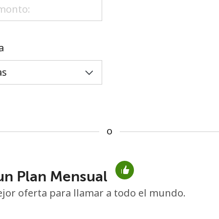
o
a
o
un Plan Mensual
No se ha creado una contraseña
jor oferta para llamar a todo el mundo.
Mínimo 8 caracteres
Una letra mayúscula y una minúscula