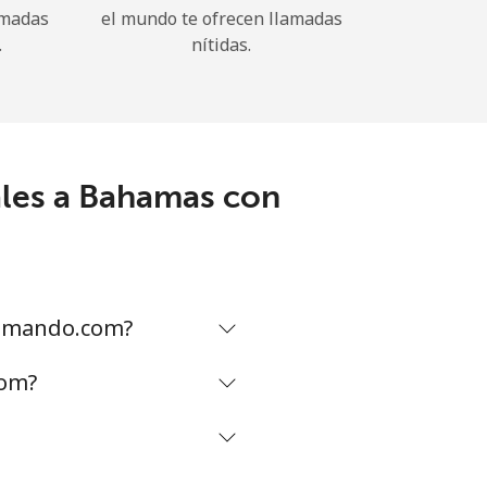
amadas
el mundo te ofrecen llamadas
.
nítidas.
ales a Bahamas con
lamando.com?
com?