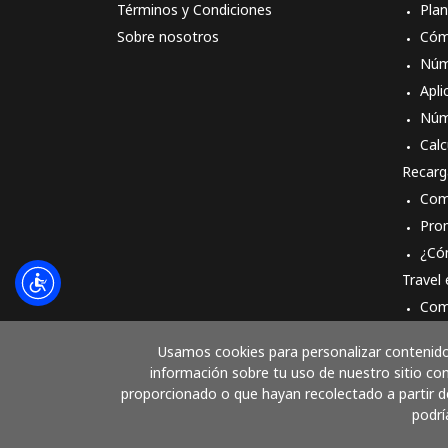
Términos y Condiciones
Pla
Sobre nosotros
Cóm
Núm
Apli
Núm
Calc
Recarg
Com
Pro
¿Có
Travel
Com
Cóm
Usamos cookies para personalizar contenido 
información sobre tu uso de nuestro sitio con
proporcionado o que hayan recolectado a partir de
podrí