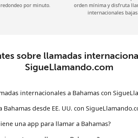
redondeo por minuto.
orden mínima y disfruta ll
internacionales bajas
¡Hola!
Inicia sesión o
REGÍSTRATE →
tes sobre llamadas internacion
SigueLlamando.com
amadas internacionales a Bahamas con SigueL
¿Olvidaste tu contraseña? →
 a Bahamas desde EE. UU. con SigueLlamando.
Iniciar Sesión
iene una app para llamar a Bahamas?