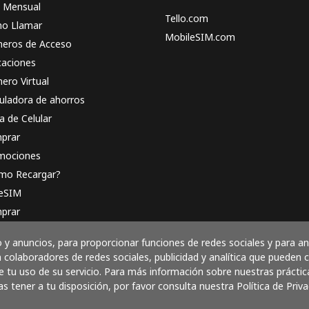
n Mensual
Tello.com
o Llamar
MobileSIM.com
eros de Acceso
caciones
ero Virtual
uladora de ahorros
a de Celular
prar
mociones
mo Recargar?
 eSIM
prar
o funciona
y anuncios, para proporcionar funciones de redes sociales y para a
 colaboradores de redes sociales, publicidad y analítica que pueden
 tu uso de su servicio. Para más información sobre nuestras práctic
as tener a tu disposición, por favor consulta nuestra Política de Priva
Paga con