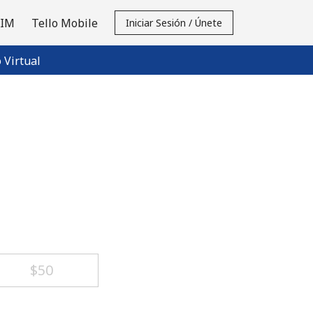
SIM
Tello Mobile
Iniciar Sesión / Únete
Virtual
⁦$50⁩