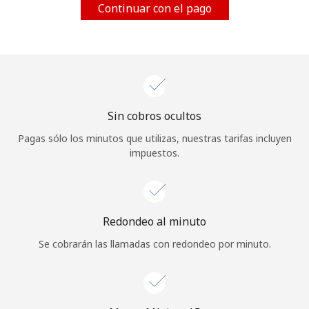
Continuar con el pago
Al abrir una cuenta en este sitio web, estoy de acuerdo con
estos
Términos y condiciones.
Únete
Sin cobros ocultos
¡Hola!
Pagas sólo los minutos que utilizas, nuestras tarifas incluyen
impuestos.
Inicia sesión o
REGÍSTRATE →
Redondeo al minuto
Se cobrarán las llamadas con redondeo por minuto.
¿Olvidaste tu contraseña? →