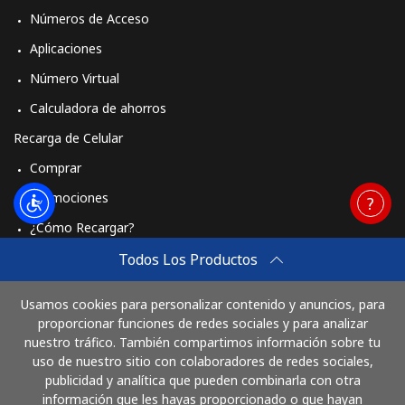
Números de Acceso
Aplicaciones
Número Virtual
Calculadora de ahorros
Recarga de Celular
Comprar
Promociones
¿Cómo Recargar?
Travel eSIM
Todos Los Productos
Comprar
Usamos cookies para personalizar contenido y anuncios, para
Cómo funciona
proporcionar funciones de redes sociales y para analizar
nuestro tráfico. También compartimos información sobre tu
uso de nuestro sitio con colaboradores de redes sociales,
publicidad y analítica que pueden combinarla con otra
Paga con
información que les hayas proporcionado o que hayan