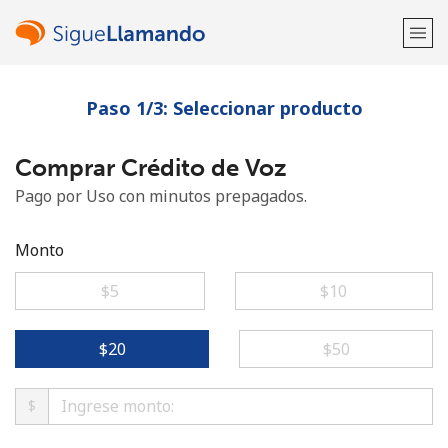
Paso 1/3: Seleccionar producto
¡Bienvenido!
Comprar Crédito de Voz
¿Ya tienes una cuenta?
Inicia sesión →
Pago por Uso con minutos prepagados.
Regístrate con
Monto
⁦$5⁩
⁦$10⁩
o
⁦$20⁩
⁦$50⁩
$