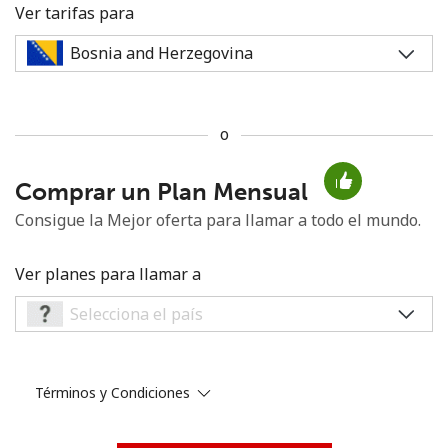
Ver tarifas para
o
No se ha creado una contraseña
Comprar un Plan Mensual
Mínimo 8 caracteres
Una letra mayúscula y una minúscula
Consigue la Mejor oferta para llamar a todo el mundo.
Un número
Un caracter especial
Ver planes para llamar a
Términos y Condiciones
Mantente en contacto para recibir nuestras mejores
ofertas.