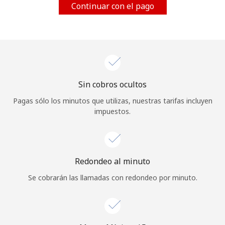
Continuar con el pago
Al abrir una cuenta en este sitio web, estoy de acuerdo con
estos
Términos y condiciones.
Únete
Sin cobros ocultos
¡Hola!
Pagas sólo los minutos que utilizas, nuestras tarifas incluyen
impuestos.
Inicia sesión o
REGÍSTRATE →
Redondeo al minuto
Se cobrarán las llamadas con redondeo por minuto.
¿Olvidaste tu contraseña? →