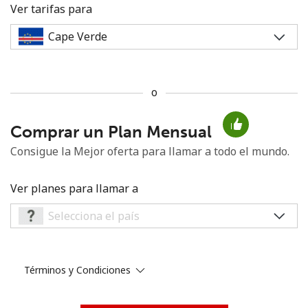
Ver tarifas para
o
No se ha creado una contraseña
Comprar un Plan Mensual
Mínimo 8 caracteres
Una letra mayúscula y una minúscula
Consigue la Mejor oferta para llamar a todo el mundo.
Un número
Un caracter especial
Ver planes para llamar a
Términos y Condiciones
Mantente en contacto para recibir nuestras mejores
ofertas.