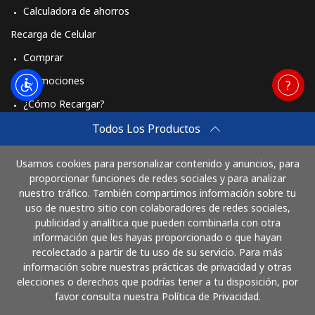
Calculadora de ahorros
Recarga de Celular
Comprar
Promociones
¿Cómo Recargar?
Travel eSIM
Todos Los Productos
Comprar
Usamos cookies para personalizar contenido y anuncios, para
Cómo funciona
proporcionar funciones de redes sociales y para analizar
nuestro tráfico. También compartimos información sobre tu
uso de nuestro sitio con colaboradores de redes sociales,
publicidad y analítica que pueden combinarla con otra
Paga con
información que les hayas proporcionado o que hayan
recolectado a partir de tu uso de su servicio. Para más
información sobre nuestras prácticas de privacidad y otras
elecciones o derechos que podrías tener a tu disposición, por
favor consulta nuestra Política de Privacidad.