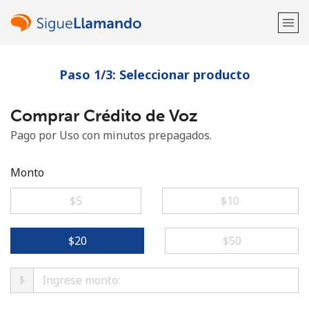
Paso 1/3: Seleccionar producto
¡Bienvenido!
Comprar Crédito de Voz
¿Ya tienes una cuenta?
Inicia sesión →
Pago por Uso con minutos prepagados.
Regístrate con
Monto
⁦$5⁩
⁦$10⁩
o
⁦$20⁩
⁦$50⁩
$