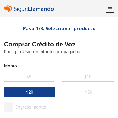
Paso 1/3: Seleccionar producto
¡Bienvenido!
Comprar Crédito de Voz
¿Ya tienes una cuenta?
Inicia sesión →
Pago por Uso con minutos prepagados.
Regístrate con
Monto
⁦$5⁩
⁦$10⁩
o
⁦$20⁩
⁦$50⁩
$