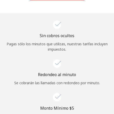
Iniciar Sesión
o
Continuar con
Sin cobros ocultos
Pagas sólo los minutos que utilizas, nuestras tarifas incluyen
impuestos.
Redondeo al minuto
Se cobrarán las llamadas con redondeo por minuto.
Monto Mínimo ⁦$5⁩