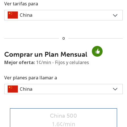
Ver tarifas para
o
No se ha creado una contraseña
Comprar un Plan Mensual
Mínimo 8 caracteres
Una letra mayúscula y una minúscula
Mejor oferta:
1¢/min - Fijos y celulares
Un número
Un caracter especial
Ver planes para llamar a
China 500
Mantente en contacto para recibir nuestras mejores
ofertas.
1.6¢/min