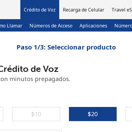
Crédito de Voz
Recarga de Celular
Travel e
mo Llamar
Números de Acceso
Aplicaciones
Número 
Paso 1/3: Seleccionar producto
¡Bienvenido!
rédito de Voz
¿Ya tienes una cuenta?
Inicia sesión →
con minutos prepagados.
Regístrate con
⁦$10⁩
⁦$20⁩