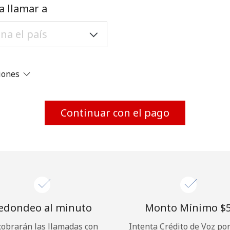
Un número
a llamar a
Un caracter especial
ciones
Mantente en contacto para recibir nuestras mejores
Continuar con el pago
ofertas.
Al abrir una cuenta en este sitio web, estoy de
acuerdo con estos
Términos y condiciones.
Únete
edondeo al minuto
Monto Mínimo ⁦$5
cobrarán las llamadas con
Intenta Crédito de Voz po