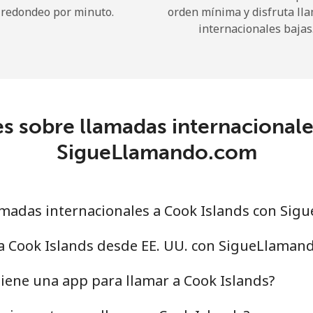
redondeo por minuto.
orden mínima y disfruta ll
internacionales bajas
¡Hola!
Inicia sesión o
REGÍSTRATE →
s sobre llamadas internacionale
SigueLlamando.com
madas internacionales a Cook Islands con Si
¿Olvidaste tu contraseña? →
 a Cook Islands desde EE. UU. con SigueLlaman
Iniciar Sesión
iene una app para llamar a Cook Islands?