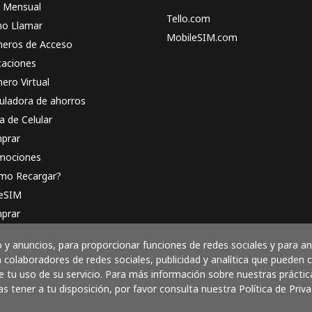
n Mensual
Tello.com
o Llamar
MobileSIM.com
eros de Acceso
caciones
ero Virtual
uladora de ahorros
a de Celular
prar
mociones
mo Recargar?
 eSIM
prar
o funciona
y anuncios, para proporcionar funciones de redes sociales y para a
 colaboradores de redes sociales, publicidad y analítica que pueden
 tu uso de su servicio. Para más información sobre nuestras práctic
as tener a tu disposición, por favor consulta nuestra Política de Priva
Paga con