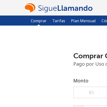
Comprar
Tarifas
Plan Mensual
Có
Comprar C
Pago por Uso 
Monto
⁦$5⁩