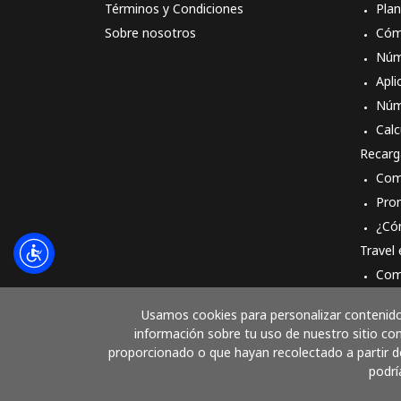
Términos y Condiciones
Pla
Sobre nosotros
Cóm
Núm
Apli
Núm
Calc
Recarg
Com
Pro
¿Có
Travel
Com
Cóm
Usamos cookies para personalizar contenido 
información sobre tu uso de nuestro sitio con
proporcionado o que hayan recolectado a partir de
podrí