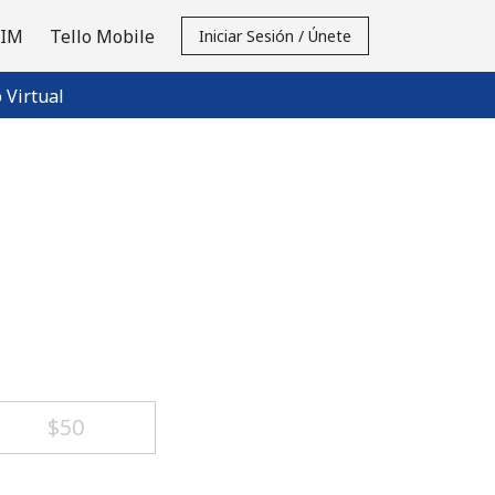
SIM
Tello Mobile
Iniciar Sesión / Únete
Virtual
⁦$50⁩