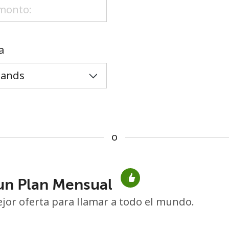
o
a
o
un Plan Mensual
No se ha creado una contraseña
jor oferta para llamar a todo el mundo.
Mínimo 8 caracteres
Una letra mayúscula y una minúscula