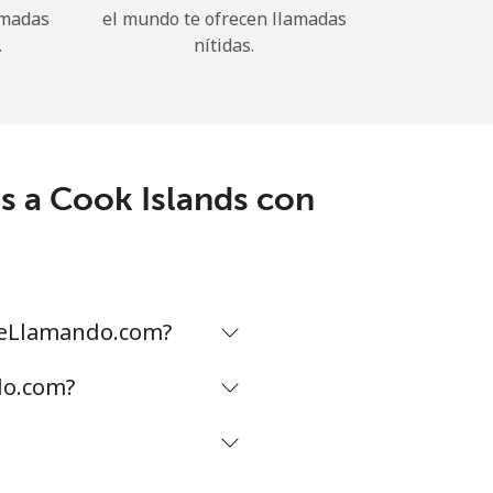
amadas
el mundo te ofrecen llamadas
.
nítidas.
s a Cook Islands con
gueLlamando.com?
do.com?