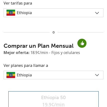
Ver tarifas para
o
No se ha creado una contraseña
Comprar un Plan Mensual
Mínimo 8 caracteres
Una letra mayúscula y una minúscula
Mejor oferta:
18.9¢/min - Fijos y celulares
Un número
Un caracter especial
Ver planes para llamar a
Ethiopia 50
Mantente en contacto para recibir nuestras mejores
ofertas.
19.9¢/min