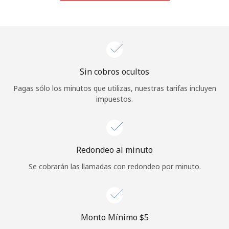
Iniciar Sesión
o
Continuar con
Sin cobros ocultos
Pagas sólo los minutos que utilizas, nuestras tarifas incluyen
impuestos.
Redondeo al minuto
Se cobrarán las llamadas con redondeo por minuto.
Monto Mínimo ⁦$5⁩