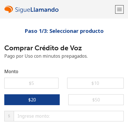
Paso 1/3: Seleccionar producto
¡Bienvenido!
Comprar Crédito de Voz
¿Ya tienes una cuenta?
Inicia sesión →
Pago por Uso con minutos prepagados.
Regístrate con
Monto
⁦$5⁩
⁦$10⁩
o
⁦$20⁩
⁦$50⁩
$