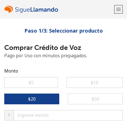
Paso 1/3: Seleccionar producto
¡Bienvenido!
Comprar Crédito de Voz
¿Ya tienes una cuenta?
Inicia sesión →
Pago por Uso con minutos prepagados.
Regístrate con
Monto
⁦$5⁩
⁦$10⁩
o
⁦$20⁩
⁦$50⁩
$