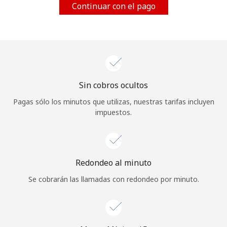
Continuar con el pago
Al abrir una cuenta en este sitio web, estoy de acuerdo con
estos
Términos y condiciones.
Únete
Sin cobros ocultos
¡Hola!
Pagas sólo los minutos que utilizas, nuestras tarifas incluyen
impuestos.
Inicia sesión o
REGÍSTRATE →
Redondeo al minuto
Se cobrarán las llamadas con redondeo por minuto.
¿Olvidaste tu contraseña? →