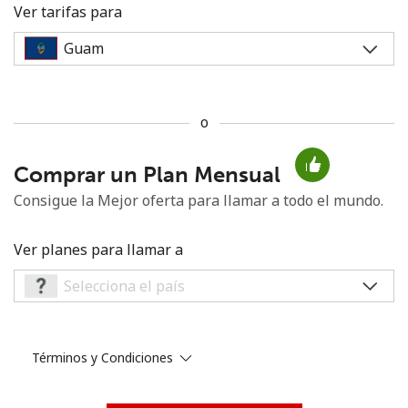
Ver tarifas para
o
No se ha creado una contraseña
Comprar un Plan Mensual
Mínimo 8 caracteres
Una letra mayúscula y una minúscula
Consigue la Mejor oferta para llamar a todo el mundo.
Un número
Un caracter especial
Ver planes para llamar a
Términos y Condiciones
Mantente en contacto para recibir nuestras mejores
ofertas.