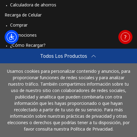
Calculadora de ahorros
Recarga de Celular
Comprar
Promociones
¿Cómo Recargar?
Travel eSIM
Todos Los Productos
Comprar
Usamos cookies para personalizar contenido y anuncios, para
Cómo funciona
proporcionar funciones de redes sociales y para analizar
nuestro tráfico. También compartimos información sobre tu
uso de nuestro sitio con colaboradores de redes sociales,
publicidad y analítica que pueden combinarla con otra
Paga con
información que les hayas proporcionado o que hayan
recolectado a partir de tu uso de su servicio. Para más
información sobre nuestras prácticas de privacidad y otras
elecciones o derechos que podrías tener a tu disposición, por
favor consulta nuestra Política de Privacidad.