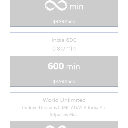
min
Al abrir una cuenta en este sitio web, estoy de acuerdo con
estos
Términos y condiciones.
$9.99/mes
Únete
India 600
0.8¢/min
¡Hola!
600
min
Inicia sesión o
REGÍSTRATE →
$4.99/mes
World Unlimited
Incluye Llanadas ILIMITADAS A India Y +
50países Más.
¿Olvidaste tu contraseña? →