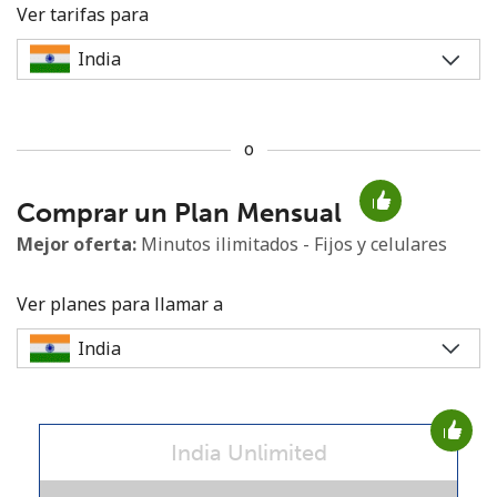
Ver tarifas para
o
No se ha creado una contraseña
Comprar un Plan Mensual
Mínimo 8 caracteres
Una letra mayúscula y una minúscula
Mejor oferta:
Minutos ilimitados - Fijos y celulares
Un número
Un caracter especial
Ver planes para llamar a
India Unlimited
Mantente en contacto para recibir nuestras mejores
ofertas.