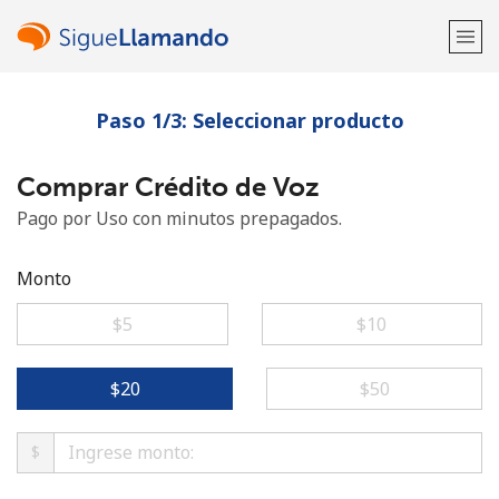
Paso 1/3: Seleccionar producto
¡Bienvenido!
Comprar Crédito de Voz
¿Ya tienes una cuenta?
Inicia sesión →
Pago por Uso con minutos prepagados.
Regístrate con
Monto
⁦$5⁩
⁦$10⁩
o
⁦$20⁩
⁦$50⁩
$