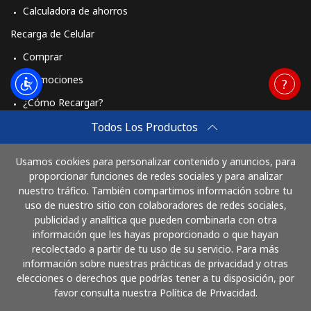
Calculadora de ahorros
Recarga de Celular
Comprar
Promociones
¿Cómo Recargar?
Travel eSIM
Todos Los Productos
Comprar
Usamos cookies para personalizar contenido y anuncios, para
Cómo funciona
proporcionar funciones de redes sociales y para analizar
nuestro tráfico. También compartimos información sobre tu
uso de nuestro sitio con colaboradores de redes sociales,
publicidad y analítica que pueden combinarla con otra
Paga con
información que les hayas proporcionado o que hayan
recolectado a partir de tu uso de su servicio. Para más
información sobre nuestras prácticas de privacidad y otras
elecciones o derechos que podrías tener a tu disposición, por
favor consulta nuestra Política de Privacidad.