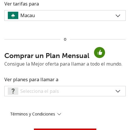
Ver tarifas para
o
No se ha creado una contraseña
Comprar un Plan Mensual
Mínimo 8 caracteres
Una letra mayúscula y una minúscula
Consigue la Mejor oferta para llamar a todo el mundo.
Un número
Un caracter especial
Ver planes para llamar a
Términos y Condiciones
Mantente en contacto para recibir nuestras mejores
ofertas.