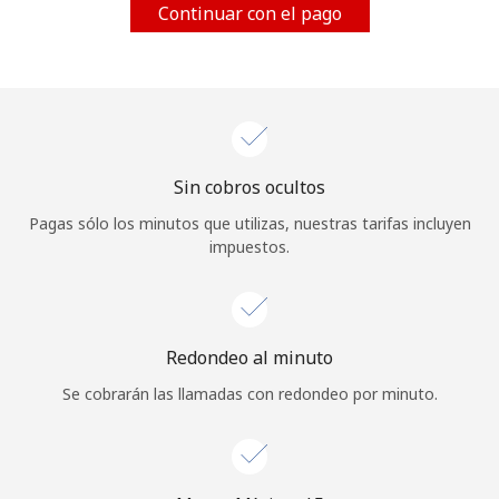
Continuar con el pago
Al abrir una cuenta en este sitio web, estoy de acuerdo con
estos
Términos y condiciones.
Únete
Sin cobros ocultos
¡Hola!
Pagas sólo los minutos que utilizas, nuestras tarifas incluyen
impuestos.
Inicia sesión o
REGÍSTRATE →
Redondeo al minuto
Se cobrarán las llamadas con redondeo por minuto.
¿Olvidaste tu contraseña? →