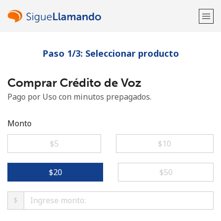
Paso 1/3: Seleccionar producto
¡Bienvenido!
Comprar Crédito de Voz
¿Ya tienes una cuenta?
Inicia sesión →
Pago por Uso con minutos prepagados.
Regístrate con
Monto
⁦$5⁩
⁦$10⁩
o
⁦$20⁩
⁦$50⁩
$