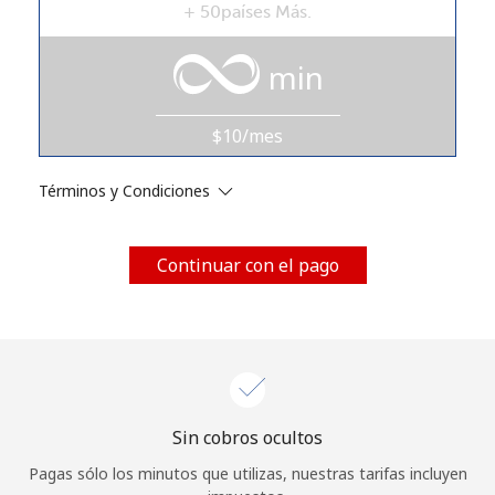
+ 50países Más.
Al abrir una cuenta en este sitio web, estoy de acuerdo con
estos
Términos y condiciones.
min
Únete
$10/mes
Términos y Condiciones
¡Hola!
Continuar con el pago
Inicia sesión o
REGÍSTRATE →
Sin cobros ocultos
¿Olvidaste tu contraseña? →
Pagas sólo los minutos que utilizas, nuestras tarifas incluyen