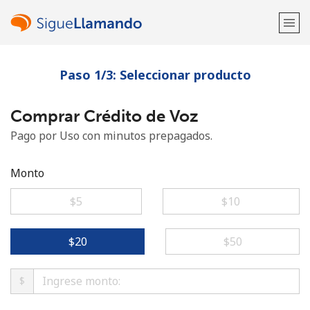
Paso 1/3: Seleccionar producto
¡Bienvenido!
Comprar Crédito de Voz
¿Ya tienes una cuenta?
Inicia sesión →
Pago por Uso con minutos prepagados.
Regístrate con
Monto
⁦$5⁩
⁦$10⁩
o
⁦$20⁩
⁦$50⁩
$