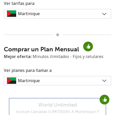
Ver tarifas para
o
No se ha creado una contraseña
Comprar un Plan Mensual
Mínimo 8 caracteres
Una letra mayúscula y una minúscula
Mejor oferta:
Minutos ilimitados - Fijos y celulares
Un número
Un caracter especial
Ver planes para llamar a
World Unlimited
Mantente en contacto para recibir nuestras mejores
ofertas.
Incluye Llanadas ILIMITADAS A Martinique Y