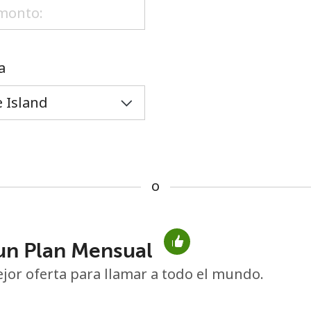
o
a
o
un Plan Mensual
No se ha creado una contraseña
jor oferta para llamar a todo el mundo.
Mínimo 8 caracteres
Una letra mayúscula y una minúscula