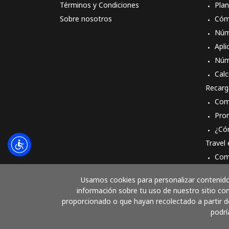
Términos y Condiciones
Pla
Sobre nosotros
Cóm
Núm
Apli
Núm
Calc
Recarg
Com
Pro
¿Có
Travel
Com
Cóm
Usamos cookies para personalizar contenido 
información sobre tu uso de nuestro sitio con
proporcionado o que hayan recolectado a partir de
podrí