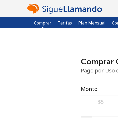
Comprar
Tarifas
Plan Mensual
Có
Comprar C
Pago por Uso 
Monto
⁦$5⁩