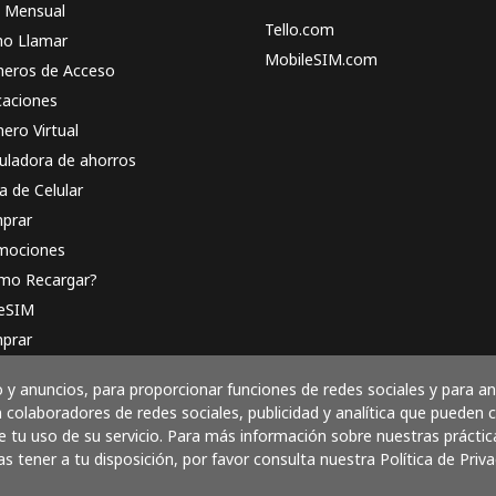
n Mensual
Tello.com
o Llamar
MobileSIM.com
eros de Acceso
caciones
ero Virtual
uladora de ahorros
a de Celular
prar
mociones
mo Recargar?
 eSIM
prar
o funciona
y anuncios, para proporcionar funciones de redes sociales y para a
 colaboradores de redes sociales, publicidad y analítica que pueden
 tu uso de su servicio. Para más información sobre nuestras práctic
as tener a tu disposición, por favor consulta nuestra Política de Priva
Paga con