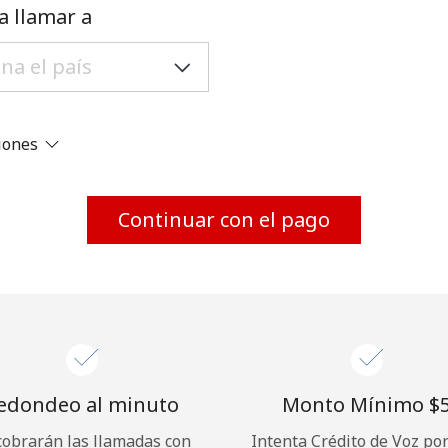
Un número
a llamar a
Un caracter especial
ciones
Mantente en contacto para recibir nuestras mejores
Continuar con el pago
ofertas.
Al abrir una cuenta en este sitio web, estoy de
acuerdo con estos
Términos y condiciones.
Únete
edondeo al minuto
Monto Mínimo ⁦$5
cobrarán las llamadas con
Intenta Crédito de Voz po