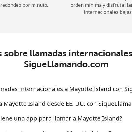
redondeo por minuto.
orden mínima y disfruta ll
internacionales bajas
¡Hola!
Inicia sesión o
REGÍSTRATE →
 sobre llamadas internacionales
SigueLlamando.com
madas internacionales a Mayotte Island con 
¿Olvidaste tu contraseña? →
 a Mayotte Island desde EE. UU. con SigueLlam
Iniciar Sesión
iene una app para llamar a Mayotte Island?