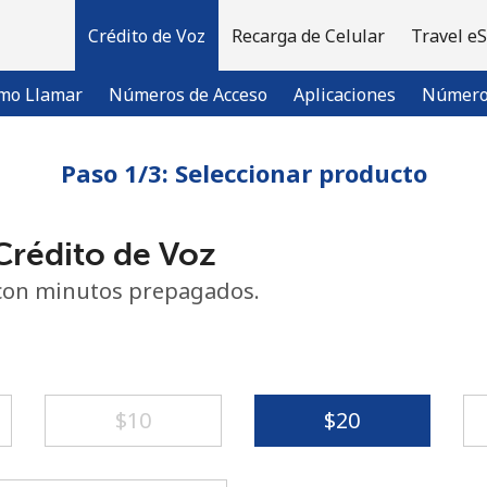
Crédito de Voz
Recarga de Celular
Travel e
mo Llamar
Números de Acceso
Aplicaciones
Número 
Paso 1/3: Seleccionar producto
¡Bienvenido!
rédito de Voz
¿Ya tienes una cuenta?
Inicia sesión →
con minutos prepagados.
Regístrate con
⁦$10⁩
⁦$20⁩