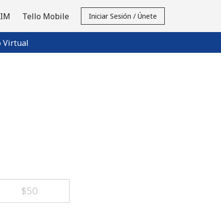
SIM
Tello Mobile
Iniciar Sesión / Únete
Virtual
⁦$50⁩