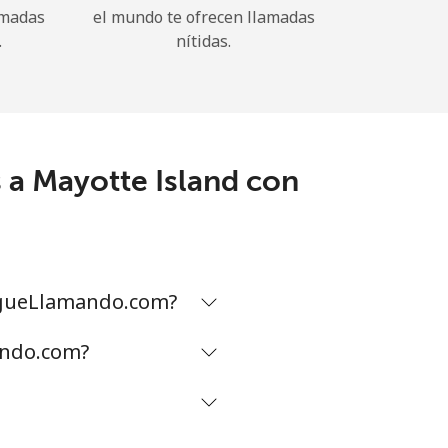
amadas
el mundo te ofrecen llamadas
.
nítidas.
 a Mayotte Island con
SigueLlamando.com?
ando.com?