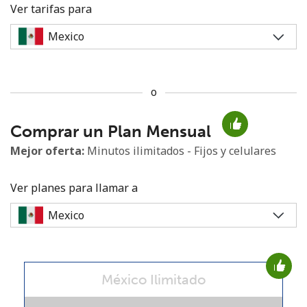
Ver tarifas para
o
No se ha creado una contraseña
Comprar un Plan Mensual
Mínimo 8 caracteres
Una letra mayúscula y una minúscula
Mejor oferta:
Minutos ilimitados - Fijos y celulares
Un número
Un caracter especial
Ver planes para llamar a
México Ilimitado
Mantente en contacto para recibir nuestras mejores
ofertas.