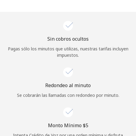
Iniciar Sesión
o
Sin cobros ocultos
Continuar con
Pagas sólo los minutos que utilizas, nuestras tarifas incluyen
impuestos.
Redondeo al minuto
Se cobrarán las llamadas con redondeo por minuto.
Monto Mínimo ⁦$5⁩
Intenta Crédito de Voz por una orden mínima y disfruta