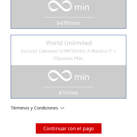
min
Al abrir una cuenta en este sitio web, estoy de acuerdo con
estos
Términos y condiciones.
$4.99/mes
Únete
World Unlimited
Incluye Llanadas ILIMITADAS A Mexico Y +
50países Más.
¡Hola!
min
Inicia sesión o
REGÍSTRATE →
$10/mes
Términos y Condiciones
¿Olvidaste tu contraseña? →
Continuar con el pago