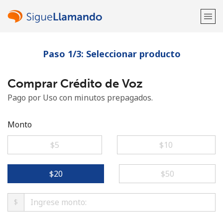
Paso 1/3: Seleccionar producto
¡Bienvenido!
Comprar Crédito de Voz
¿Ya tienes una cuenta?
Inicia sesión →
Pago por Uso con minutos prepagados.
Regístrate con
Monto
⁦$5⁩
⁦$10⁩
o
⁦$20⁩
⁦$50⁩
$