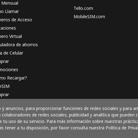
n Mensual
Tello.com
o Llamar
MobileSIM.com
eros de Acceso
caciones
ero Virtual
uladora de ahorros
a de Celular
prar
mociones
mo Recargar?
 eSIM
prar
o funciona
y anuncios, para proporcionar funciones de redes sociales y para a
 colaboradores de redes sociales, publicidad y analítica que pueden
 tu uso de su servicio. Para más información sobre nuestras práctic
as tener a tu disposición, por favor consulta nuestra Política de Priva
Paga con