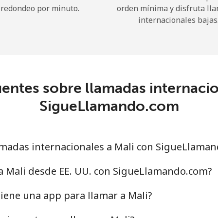
redondeo por minuto.
orden mínima y disfruta ll
internacionales bajas
¡Hola!
Inicia sesión o
REGÍSTRATE →
entes sobre llamadas internacio
SigueLlamando.com
madas internacionales a Mali con SigueLlama
¿Olvidaste tu contraseña? →
 a Mali desde EE. UU. con SigueLlamando.com?
Iniciar Sesión
iene una app para llamar a Mali?