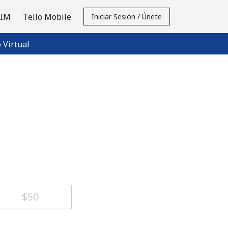
SIM
Tello Mobile
Iniciar Sesión / Únete
Virtual
⁦$50⁩