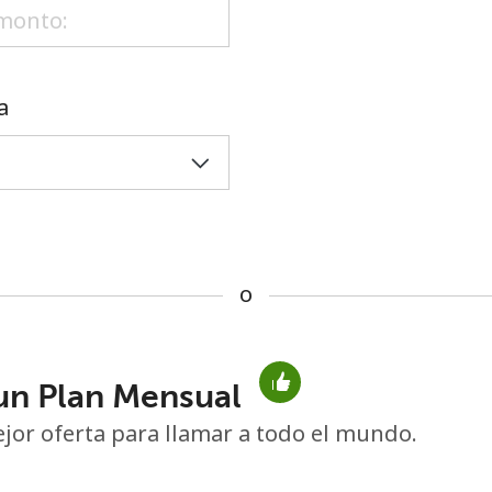
o
a
o
un Plan Mensual
No se ha creado una contraseña
jor oferta para llamar a todo el mundo.
Mínimo 8 caracteres
Una letra mayúscula y una minúscula