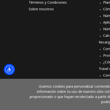
Términos y Condiciones
Pla
Sobre nosotros
Cóm
Núm
Apli
Núm
Calc
Recarg
Com
Pro
¿Có
Travel
Com
Cóm
Usamos cookies para personalizar contenido 
información sobre tu uso de nuestro sitio con
proporcionado o que hayan recolectado a partir de
podrí