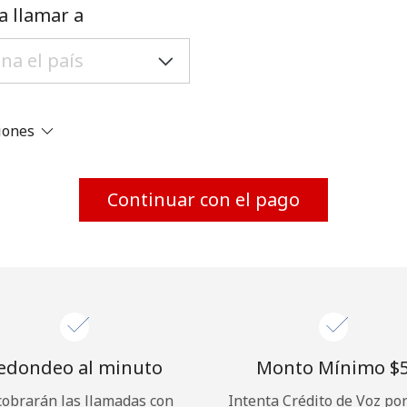
Un número
a llamar a
Un caracter especial
ciones
Mantente en contacto para recibir nuestras mejores
Continuar con el pago
ofertas.
Al abrir una cuenta en este sitio web, estoy de
acuerdo con estos
Términos y condiciones.
Únete
edondeo al minuto
Monto Mínimo ⁦$5
cobrarán las llamadas con
Intenta Crédito de Voz po