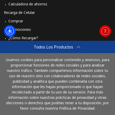
Calculadora de ahorros
Recarga de Celular
Comprar
Promociones
¿Cómo Recargar?
Travel eSIM
Todos Los Productos
Comprar
Usamos cookies para personalizar contenido y anuncios, para
Cómo funciona
proporcionar funciones de redes sociales y para analizar
nuestro tráfico. También compartimos información sobre tu
uso de nuestro sitio con colaboradores de redes sociales,
publicidad y analítica que pueden combinarla con otra
Paga con
información que les hayas proporcionado o que hayan
recolectado a partir de tu uso de su servicio. Para más
información sobre nuestras prácticas de privacidad y otras
elecciones o derechos que podrías tener a tu disposición, por
favor consulta nuestra Política de Privacidad.