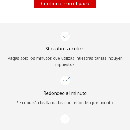
Continuar con el pago
Al abrir una cuenta en este sitio web, estoy de acuerdo con
estos
Términos y condiciones.
Únete
Sin cobros ocultos
¡Hola!
Pagas sólo los minutos que utilizas, nuestras tarifas incluyen
impuestos.
Inicia sesión o
REGÍSTRATE →
Redondeo al minuto
Se cobrarán las llamadas con redondeo por minuto.
¿Olvidaste tu contraseña? →