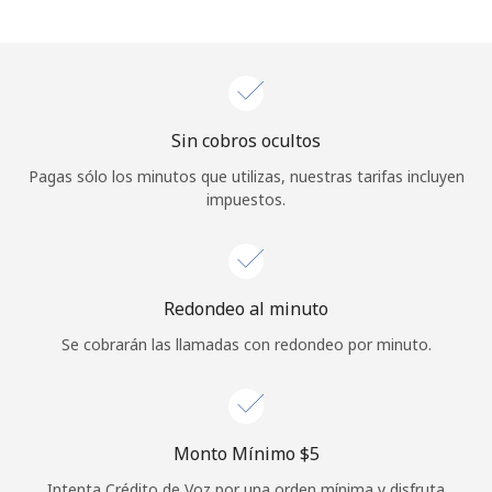
Iniciar Sesión
o
Sin cobros ocultos
Continuar con
Pagas sólo los minutos que utilizas, nuestras tarifas incluyen
impuestos.
Redondeo al minuto
Se cobrarán las llamadas con redondeo por minuto.
Monto Mínimo ⁦$5⁩
Intenta Crédito de Voz por una orden mínima y disfruta