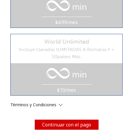
min
Al abrir una cuenta en este sitio web, estoy de acuerdo con
estos
Términos y condiciones.
$4.99/mes
Únete
World Unlimited
Incluye Llanadas ILIMITADAS A Romania Y +
50países Más.
¡Hola!
min
Inicia sesión o
REGÍSTRATE →
$10/mes
Términos y Condiciones
¿Olvidaste tu contraseña? →
Continuar con el pago