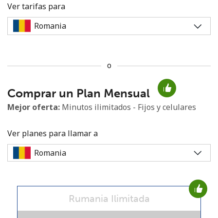
Ver tarifas para
o
No se ha creado una contraseña
Comprar un Plan Mensual
Mínimo 8 caracteres
Una letra mayúscula y una minúscula
Mejor oferta:
Minutos ilimitados - Fijos y celulares
Un número
Un caracter especial
Ver planes para llamar a
Rumania Ilimitada
Mantente en contacto para recibir nuestras mejores
ofertas.