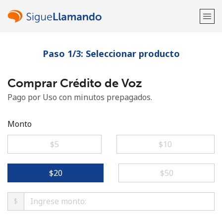
Paso 1/3: Seleccionar producto
¡Bienvenido!
Comprar Crédito de Voz
¿Ya tienes una cuenta?
Inicia sesión →
Pago por Uso con minutos prepagados.
Regístrate con
Monto
⁦$5⁩
⁦$10⁩
o
⁦$20⁩
⁦$50⁩
$