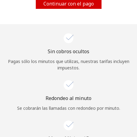
Continuar con el pago
Al abrir una cuenta en este sitio web, estoy de acuerdo con
estos
Términos y condiciones.
Únete
Sin cobros ocultos
¡Hola!
Pagas sólo los minutos que utilizas, nuestras tarifas incluyen
impuestos.
Inicia sesión o
REGÍSTRATE →
Redondeo al minuto
Se cobrarán las llamadas con redondeo por minuto.
¿Olvidaste tu contraseña? →