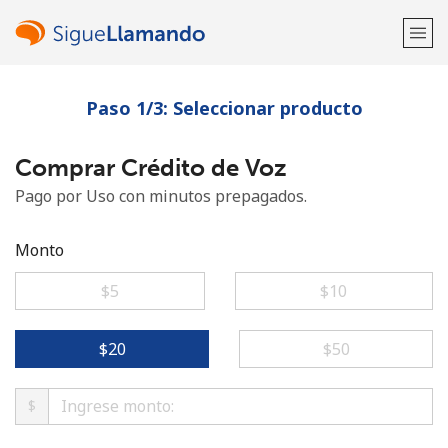
Paso 1/3: Seleccionar producto
¡Bienvenido!
Comprar Crédito de Voz
¿Ya tienes una cuenta?
Inicia sesión →
Pago por Uso con minutos prepagados.
Regístrate con
Monto
⁦$5⁩
⁦$10⁩
o
⁦$20⁩
⁦$50⁩
$