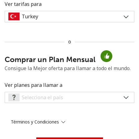
Ver tarifas para
o
No se ha creado una contraseña
Comprar un Plan Mensual
Mínimo 8 caracteres
Una letra mayúscula y una minúscula
Consigue la Mejor oferta para llamar a todo el mundo.
Un número
Un caracter especial
Ver planes para llamar a
Términos y Condiciones
Mantente en contacto para recibir nuestras mejores
ofertas.