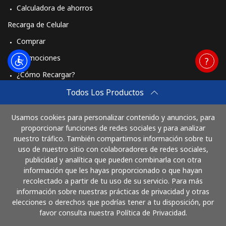
Calculadora de ahorros
Recarga de Celular
Comprar
Promociones
¿Cómo Recargar?
Travel eSIM
Todos Los Productos
Comprar
Usamos cookies para personalizar contenido y anuncios, para
Cómo funciona
proporcionar funciones de redes sociales y para analizar
nuestro tráfico. También compartimos información sobre tu
uso de nuestro sitio con colaboradores de redes sociales,
publicidad y analítica que pueden combinarla con otra
Paga con
información que les hayas proporcionado o que hayan
recolectado a partir de tu uso de su servicio. Para más
información sobre nuestras prácticas de privacidad y otras
elecciones o derechos que podrías tener a tu disposición, por
favor consulta nuestra Política de Privacidad.