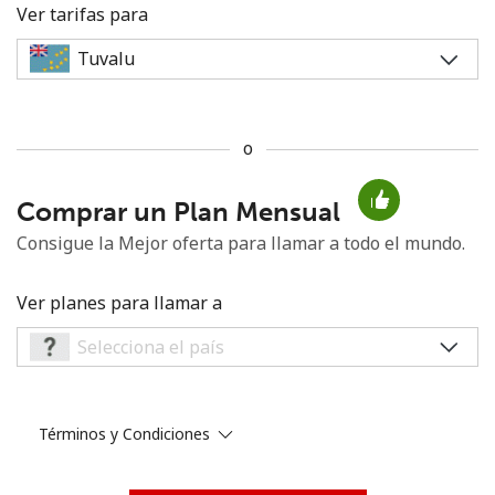
Ver tarifas para
o
No se ha creado una contraseña
Comprar un Plan Mensual
Mínimo 8 caracteres
Una letra mayúscula y una minúscula
Consigue la Mejor oferta para llamar a todo el mundo.
Un número
Un caracter especial
Ver planes para llamar a
Términos y Condiciones
Mantente en contacto para recibir nuestras mejores
ofertas.