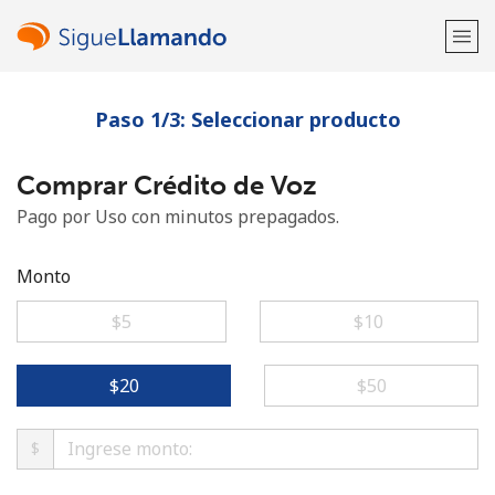
Paso 1/3: Seleccionar producto
¡Bienvenido!
Comprar Crédito de Voz
¿Ya tienes una cuenta?
Inicia sesión →
Pago por Uso con minutos prepagados.
Regístrate con
Monto
⁦$5⁩
⁦$10⁩
o
⁦$20⁩
⁦$50⁩
$