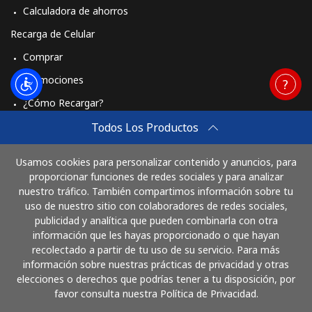
Calculadora de ahorros
Recarga de Celular
Comprar
Promociones
¿Cómo Recargar?
Travel eSIM
Todos Los Productos
Comprar
Usamos cookies para personalizar contenido y anuncios, para
Cómo funciona
proporcionar funciones de redes sociales y para analizar
nuestro tráfico. También compartimos información sobre tu
uso de nuestro sitio con colaboradores de redes sociales,
publicidad y analítica que pueden combinarla con otra
Paga con
información que les hayas proporcionado o que hayan
recolectado a partir de tu uso de su servicio. Para más
información sobre nuestras prácticas de privacidad y otras
elecciones o derechos que podrías tener a tu disposición, por
favor consulta nuestra Política de Privacidad.