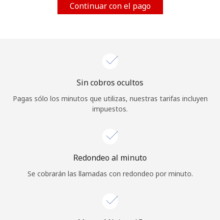
Continuar con el pago
Al abrir una cuenta en este sitio web, estoy de acuerdo con
estos
Términos y condiciones.
Únete
Sin cobros ocultos
¡Hola!
Pagas sólo los minutos que utilizas, nuestras tarifas incluyen
impuestos.
Inicia sesión o
REGÍSTRATE →
Redondeo al minuto
Se cobrarán las llamadas con redondeo por minuto.
¿Olvidaste tu contraseña? →