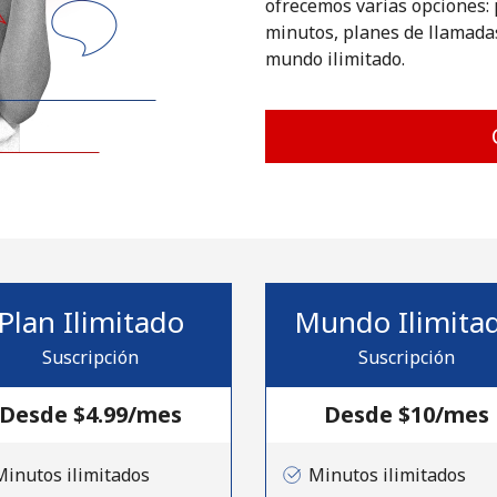
ofrecemos varias opciones: 
o
minutos, planes de llamadas
mundo ilimitado.
Plan Ilimitado
Mundo Ilimita
Suscripción
Suscripción
Desde ⁦$4.99⁩/mes
No se ha creado una contraseña
Desde ⁦$10⁩/mes
Mínimo 8 caracteres
Minutos ilimitados
Minutos ilimitados
Una letra mayúscula y una minúscula