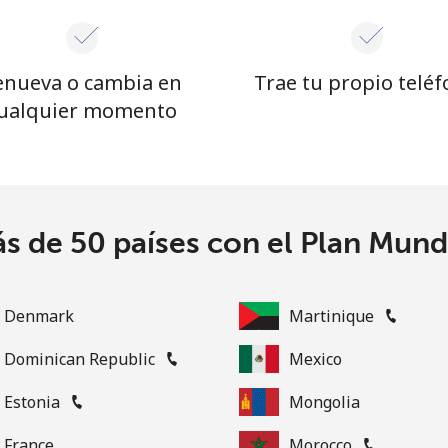
¡Hola!
enueva o cambia en
Trae tu propio telé
ualquier momento
Inicia sesión o
REGÍSTRATE →
s de 50 países con el Plan Mund
Denmark
Martinique
¿Olvidaste tu contraseña? →
Dominican Republic
Mexico
Iniciar Sesión
Estonia
Mongolia
France
Morocco