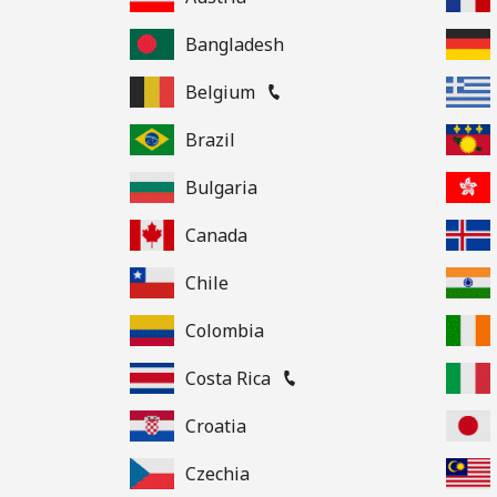
Bangladesh
Belgium
Brazil
Bulgaria
Canada
Chile
Colombia
Costa Rica
Croatia
Czechia