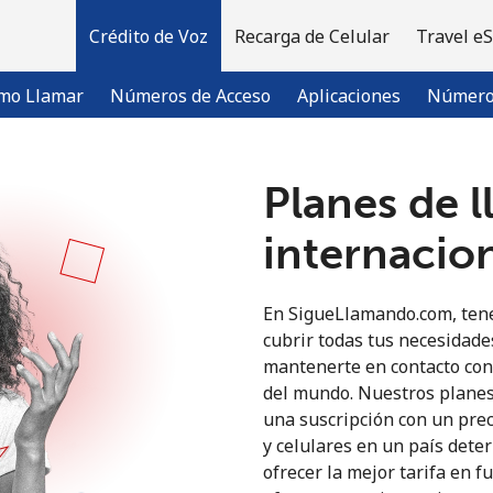
Crédito de Voz
Recarga de Celular
Travel e
mo Llamar
Números de Acceso
Aplicaciones
Número 
Planes de 
¡Bienvenido!
internacio
¿Ya tienes una cuenta?
Inicia sesión →
En SigueLlamando.com, tene
cubrir todas tus necesidade
Regístrate con
mantenerte en contacto con 
del mundo. Nuestros planes
una suscripción con un preci
y celulares en un país dete
ofrecer la mejor tarifa en f