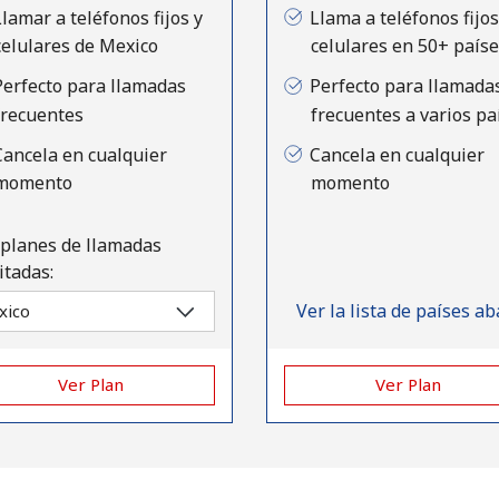
Un número
Llamar a teléfonos fijos y
Llama a teléfonos fijos
Un caracter especial
celulares de Mexico
celulares en 50+ país
Perfecto para llamadas
Perfecto para llamada
frecuentes
frecuentes a varios pa
Cancela en cualquier
Cancela en cualquier
momento
momento
Mantente en contacto para recibir nuestras mejores
 planes de llamadas
ofertas.
itadas:
Al abrir una cuenta en este sitio web, estoy de
Ver la lista de países ab
acuerdo con estos
Términos y condiciones.
Ver Plan
Ver Plan
Únete