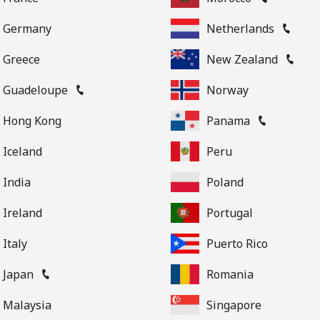
o
Germany
Netherlands
Continuar con
Greece
New Zealand
Guadeloupe
Norway
Hong Kong
Panama
Iceland
Peru
India
Poland
Ireland
Portugal
Italy
Puerto Rico
Japan
Romania
Malaysia
Singapore