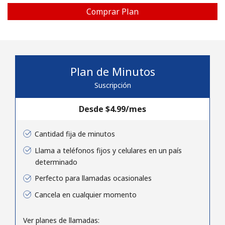
Comprar Plan
Plan de Minutos
No se ha creado una contraseña
Suscripción
Mínimo 8 caracteres
Una letra mayúscula y una minúscula
Desde ⁦$4.99⁩/mes
Un número
Un caracter especial
Cantidad fija de minutos
Llama a teléfonos fijos y celulares en un país
determinado
Perfecto para llamadas ocasionales
Cancela en cualquier momento
Mantente en contacto para recibir nuestras mejores
ofertas.
Ver planes de llamadas: