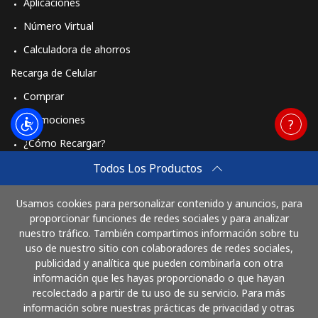
Aplicaciones
Número Virtual
Calculadora de ahorros
Recarga de Celular
Comprar
Promociones
¿Cómo Recargar?
Travel eSIM
Todos Los Productos
Comprar
Usamos cookies para personalizar contenido y anuncios, para
Cómo funciona
proporcionar funciones de redes sociales y para analizar
nuestro tráfico. También compartimos información sobre tu
uso de nuestro sitio con colaboradores de redes sociales,
publicidad y analítica que pueden combinarla con otra
Paga con
información que les hayas proporcionado o que hayan
recolectado a partir de tu uso de su servicio. Para más
información sobre nuestras prácticas de privacidad y otras