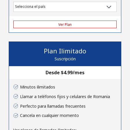
Al abrir una cuenta en este sitio web, estoy de acuerdo con
estos
Términos y condiciones.
Ver Plan
Únete
Plan Ilimitado
¡Hola!
Suscripción
Desde ⁦$4.99⁩/mes
Inicia sesión o
REGÍSTRATE →
Minutos ilimitados
Llamar a teléfonos fijos y celulares de Romania
Perfecto para llamadas frecuentes
Cancela en cualquier momento
¿Olvidaste tu contraseña? →