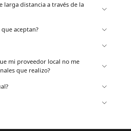
larga distancia a través de la
o que aceptan?
Mantente en contacto para recibir nuestras mejores
ofertas.
e mi proveedor local no me
Al abrir una cuenta en este sitio web, estoy de
nales que realizo?
acuerdo con estos
Términos y condiciones.
al?
Únete