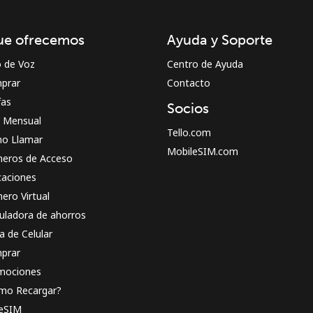
¡Hola!
ue ofrecemos
Ayuda y Soporte
Inicia sesión o
REGÍSTRATE →
o de Voz
Centro de Ayuda
prar
Contacto
fas
Socios
n Mensual
Tello.com
o Llamar
MobileSIM.com
eros de Acceso
caciones
¿Olvidaste tu contraseña? →
ero Virtual
uladora de ahorros
a de Celular
Iniciar Sesión
prar
mociones
o
mo Recargar?
 eSIM