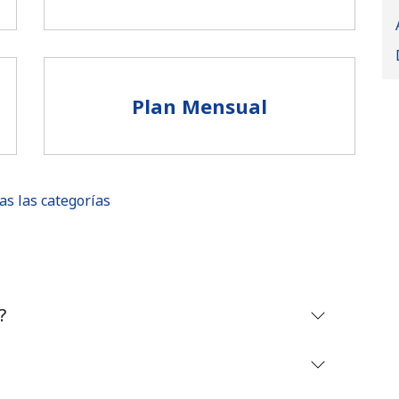
Plan Mensual
as las categorías
No se ha creado una contraseña
?
Mínimo 8 caracteres
Una letra mayúscula y una minúscula
Un número
Un caracter especial