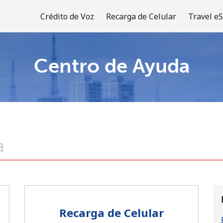
Crédito de Voz
Recarga de Celular
Travel e
Centro de Ayuda
¡Bienvenido!
¿Ya tienes una cuenta?
Inicia sesión →
Regístrate con
Recarga de Celular
o