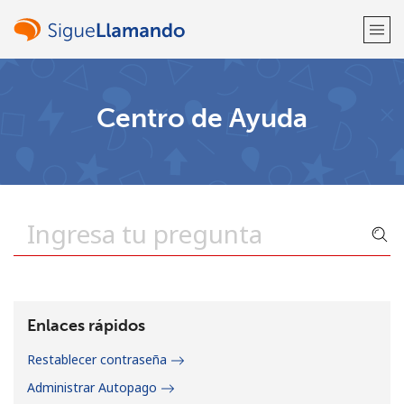
¡Bienvenido!
Centro de Ayuda
¿Ya tienes una cuenta?
Inicia sesión →
Regístrate con
o
Enlaces rápidos
Restablecer contraseña
Administrar Autopago