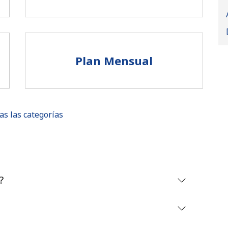
Plan Mensual
as las categorías
No se ha creado una contraseña
?
Mínimo 8 caracteres
Una letra mayúscula y una minúscula
Un número
Un caracter especial