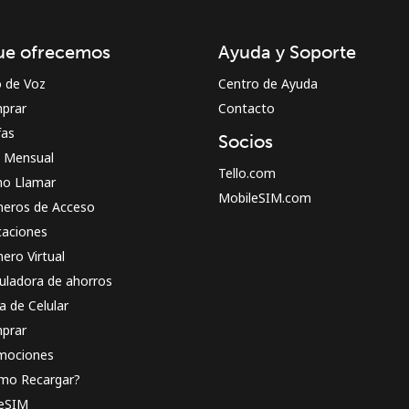
¡Hola!
ue ofrecemos
Ayuda y Soporte
Inicia sesión o
REGÍSTRATE →
o de Voz
Centro de Ayuda
prar
Contacto
fas
Socios
n Mensual
Tello.com
o Llamar
MobileSIM.com
eros de Acceso
caciones
¿Olvidaste tu contraseña? →
ero Virtual
uladora de ahorros
a de Celular
Iniciar Sesión
prar
mociones
o
mo Recargar?
 eSIM