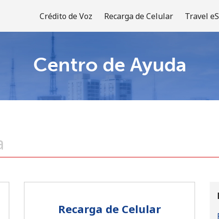
Crédito de Voz
Recarga de Celular
Travel e
Centro de Ayuda
¡Bienvenido!
¿Ya tienes una cuenta?
Inicia sesión →
Regístrate con
Recarga de Celular
o