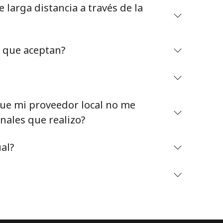
larga distancia a través de la
o que aceptan?
Mantente en contacto para recibir nuestras mejores
ofertas.
e mi proveedor local no me
Al abrir una cuenta en este sitio web, estoy de
nales que realizo?
acuerdo con estos
Términos y condiciones.
al?
Únete