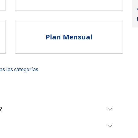
Plan Mensual
as las categorías
No se ha creado una contraseña
?
Mínimo 8 caracteres
Una letra mayúscula y una minúscula
Un número
Un caracter especial