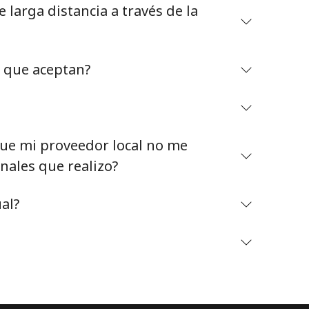
larga distancia a través de la
o que aceptan?
Mantente en contacto para recibir nuestras mejores
ofertas.
e mi proveedor local no me
Al abrir una cuenta en este sitio web, estoy de
nales que realizo?
acuerdo con estos
Términos y condiciones.
al?
Únete