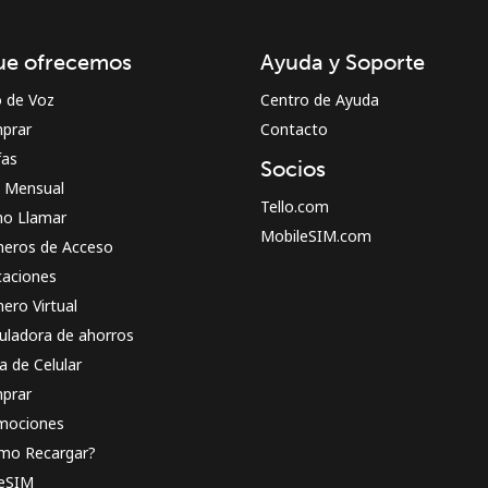
¡Hola!
ue ofrecemos
Ayuda y Soporte
Inicia sesión o
REGÍSTRATE →
o de Voz
Centro de Ayuda
prar
Contacto
fas
Socios
n Mensual
Tello.com
o Llamar
MobileSIM.com
eros de Acceso
caciones
¿Olvidaste tu contraseña? →
ero Virtual
uladora de ahorros
a de Celular
Iniciar Sesión
prar
mociones
o
mo Recargar?
 eSIM