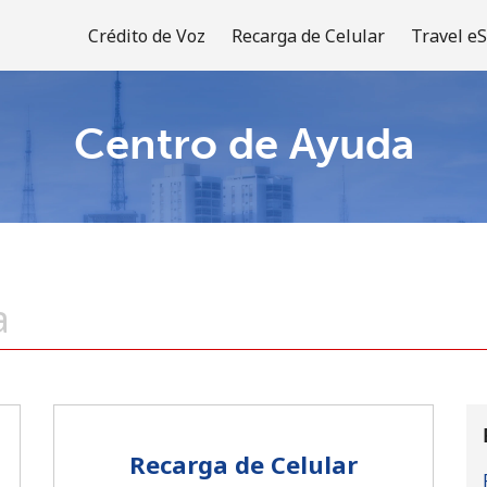
Crédito de Voz
Recarga de Celular
Travel e
Centro de Ayuda
¡Bienvenido!
¿Ya tienes una cuenta?
Inicia sesión →
Regístrate con
Recarga de Celular
o