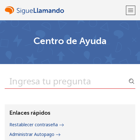
¡Bienvenido!
Centro de Ayuda
¿Ya tienes una cuenta?
Inicia sesión →
Regístrate con
o
Enlaces rápidos
Restablecer contraseña
Administrar Autopago