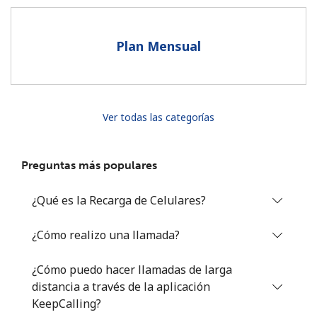
Al abrir una cuenta en este sitio web, estoy de acuerdo con
estos
Términos y condiciones.
Plan Mensual
Únete
Ver todas las categorías
¡Hola!
Preguntas más populares
Inicia sesión o
REGÍSTRATE →
¿Qué es la Recarga de Celulares?
¿Cómo realizo una llamada?
¿Cómo puedo hacer llamadas de larga
distancia a través de la aplicación
¿Olvidaste tu contraseña? →
KeepCalling?