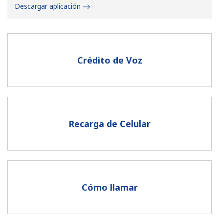
Descargar aplicación
Crédito de Voz
No se ha creado una contraseña
Mínimo 8 caracteres
Una letra mayúscula y una minúscula
Un número
Recarga de Celular
Un caracter especial
Cómo llamar
Mantente en contacto para recibir nuestras mejores
ofertas.