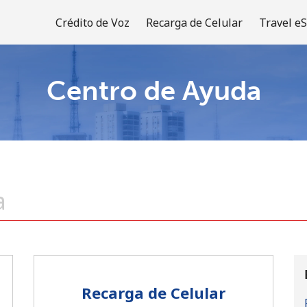
Crédito de Voz
Recarga de Celular
Travel e
Centro de Ayuda
¡Bienvenido!
¿Ya tienes una cuenta?
Inicia sesión →
Regístrate con
Recarga de Celular
o