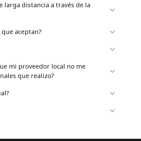
larga distancia a través de la
o que aceptan?
Mantente en contacto para recibir nuestras mejores
ofertas.
e mi proveedor local no me
Al abrir una cuenta en este sitio web, estoy de
nales que realizo?
acuerdo con estos
Términos y condiciones.
al?
Únete