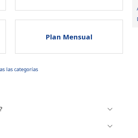
Plan Mensual
as las categorías
No se ha creado una contraseña
?
Mínimo 8 caracteres
Una letra mayúscula y una minúscula
Un número
Un caracter especial