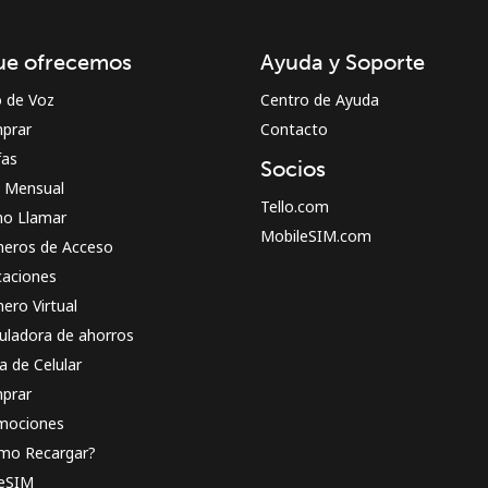
¡Hola!
ue ofrecemos
Ayuda y Soporte
Inicia sesión o
REGÍSTRATE →
o de Voz
Centro de Ayuda
prar
Contacto
fas
Socios
n Mensual
Tello.com
o Llamar
MobileSIM.com
eros de Acceso
caciones
¿Olvidaste tu contraseña? →
ero Virtual
uladora de ahorros
a de Celular
Iniciar Sesión
prar
mociones
o
mo Recargar?
 eSIM