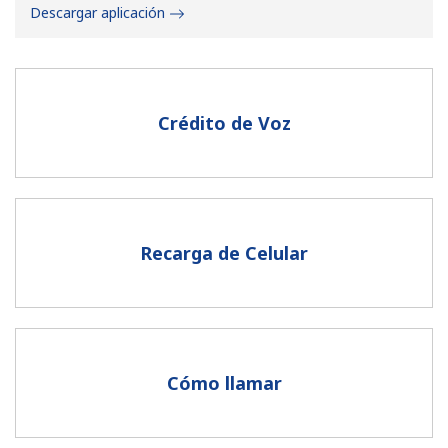
Descargar aplicación
Crédito de Voz
No se ha creado una contraseña
Mínimo 8 caracteres
Una letra mayúscula y una minúscula
Un número
Recarga de Celular
Un caracter especial
Cómo llamar
Mantente en contacto para recibir nuestras mejores
ofertas.