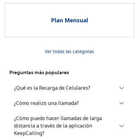
Al abrir una cuenta en este sitio web, estoy de acuerdo con
estos
Términos y condiciones.
Plan Mensual
Únete
Ver todas las categorías
¡Hola!
Preguntas más populares
Inicia sesión o
REGÍSTRATE →
¿Qué es la Recarga de Celulares?
¿Cómo realizo una llamada?
¿Cómo puedo hacer llamadas de larga
distancia a través de la aplicación
¿Olvidaste tu contraseña? →
KeepCalling?