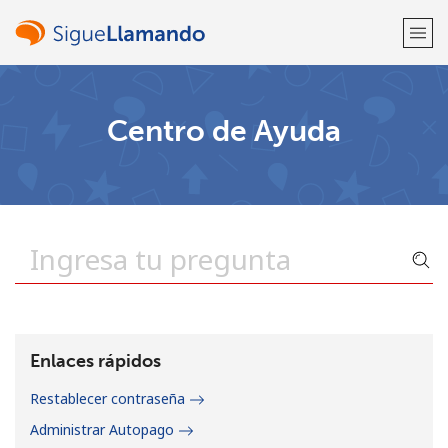
¡Bienvenido!
Centro de Ayuda
¿Ya tienes una cuenta?
Inicia sesión →
Regístrate con
o
Enlaces rápidos
Restablecer contraseña
Administrar Autopago