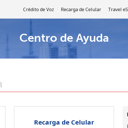
Crédito de Voz
Recarga de Celular
Travel e
Centro de Ayuda
¡Bienvenido!
¿Ya tienes una cuenta?
Inicia sesión →
Regístrate con
Recarga de Celular
o