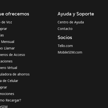
¡Hola!
ue ofrecemos
Ayuda y Soporte
Inicia sesión o
REGÍSTRATE →
o de Voz
Centro de Ayuda
prar
Contacto
fas
Socios
n Mensual
Tello.com
o Llamar
MobileSIM.com
eros de Acceso
caciones
¿Olvidaste tu contraseña? →
ero Virtual
uladora de ahorros
a de Celular
Iniciar Sesión
prar
mociones
o
mo Recargar?
 eSIM