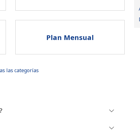
Plan Mensual
as las categorías
No se ha creado una contraseña
?
Mínimo 8 caracteres
Una letra mayúscula y una minúscula
Un número
Un caracter especial