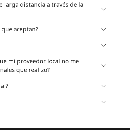
larga distancia a través de la
o que aceptan?
Mantente en contacto para recibir nuestras mejores
ofertas.
e mi proveedor local no me
Al abrir una cuenta en este sitio web, estoy de
nales que realizo?
acuerdo con estos
Términos y condiciones.
al?
Únete