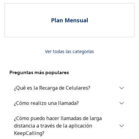
Al abrir una cuenta en este sitio web, estoy de acuerdo con
estos
Términos y condiciones.
Plan Mensual
Únete
Ver todas las categorías
¡Hola!
Preguntas más populares
Inicia sesión o
REGÍSTRATE →
¿Qué es la Recarga de Celulares?
¿Cómo realizo una llamada?
¿Cómo puedo hacer llamadas de larga
distancia a través de la aplicación
¿Olvidaste tu contraseña? →
KeepCalling?