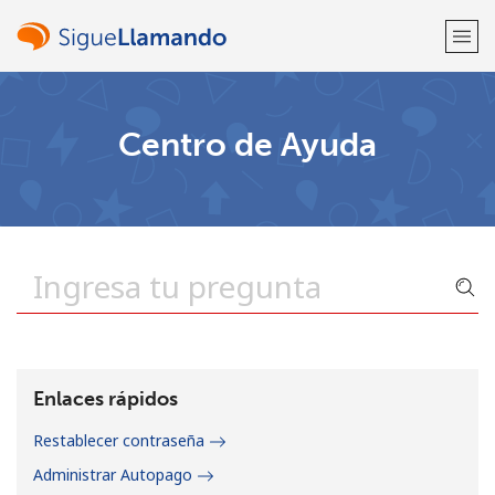
¡Bienvenido!
Centro de Ayuda
¿Ya tienes una cuenta?
Inicia sesión →
Regístrate con
o
Enlaces rápidos
Restablecer contraseña
Administrar Autopago