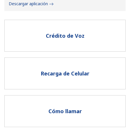
Descargar aplicación
Crédito de Voz
No se ha creado una contraseña
Mínimo 8 caracteres
Una letra mayúscula y una minúscula
Un número
Recarga de Celular
Un caracter especial
Cómo llamar
Mantente en contacto para recibir nuestras mejores
ofertas.