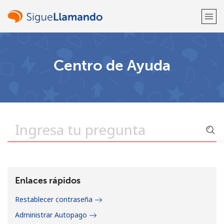
¡Bienvenido!
Centro de Ayuda
¿Ya tienes una cuenta?
Inicia sesión →
Regístrate con
o
Enlaces rápidos
Restablecer contraseña
Administrar Autopago