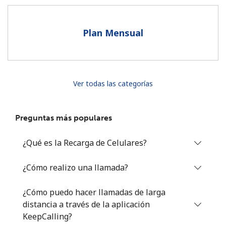
Al abrir una cuenta en este sitio web, estoy de acuerdo con
estos
Términos y condiciones.
Plan Mensual
Únete
Ver todas las categorías
¡Hola!
Preguntas más populares
Inicia sesión o
REGÍSTRATE →
¿Qué es la Recarga de Celulares?
¿Cómo realizo una llamada?
¿Cómo puedo hacer llamadas de larga
distancia a través de la aplicación
¿Olvidaste tu contraseña? →
KeepCalling?