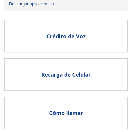
Descargar aplicación
Crédito de Voz
No se ha creado una contraseña
Mínimo 8 caracteres
Una letra mayúscula y una minúscula
Un número
Recarga de Celular
Un caracter especial
Cómo llamar
Mantente en contacto para recibir nuestras mejores
ofertas.