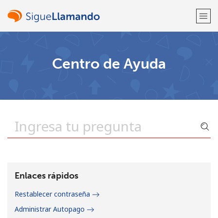
¡Bienvenido!
Centro de Ayuda
¿Ya tienes una cuenta?
Inicia sesión →
Regístrate con
o
Enlaces rápidos
Restablecer contraseña
Administrar Autopago