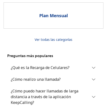
Al abrir una cuenta en este sitio web, estoy de acuerdo con
estos
Términos y condiciones.
Plan Mensual
Únete
Ver todas las categorías
¡Hola!
Preguntas más populares
Inicia sesión o
REGÍSTRATE →
¿Qué es la Recarga de Celulares?
¿Cómo realizo una llamada?
¿Cómo puedo hacer llamadas de larga
distancia a través de la aplicación
¿Olvidaste tu contraseña? →
KeepCalling?