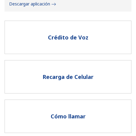
Descargar aplicación
Crédito de Voz
No se ha creado una contraseña
Mínimo 8 caracteres
Una letra mayúscula y una minúscula
Un número
Recarga de Celular
Un caracter especial
Cómo llamar
Mantente en contacto para recibir nuestras mejores
ofertas.