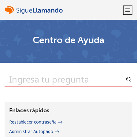
¡Bienvenido!
Centro de Ayuda
¿Ya tienes una cuenta?
Inicia sesión →
Regístrate con
o
Enlaces rápidos
Restablecer contraseña
Administrar Autopago