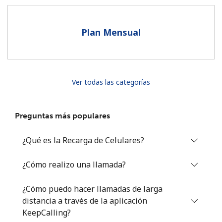
Al abrir una cuenta en este sitio web, estoy de acuerdo con
estos
Términos y condiciones.
Plan Mensual
Únete
Ver todas las categorías
¡Hola!
Preguntas más populares
Inicia sesión o
REGÍSTRATE →
¿Qué es la Recarga de Celulares?
¿Cómo realizo una llamada?
¿Cómo puedo hacer llamadas de larga
distancia a través de la aplicación
¿Olvidaste tu contraseña? →
KeepCalling?