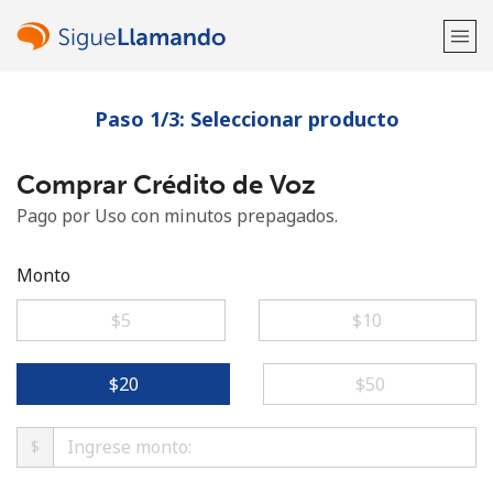
Paso 1/3: Seleccionar producto
¡Bienvenido!
Comprar Crédito de Voz
¿Ya tienes una cuenta?
Inicia sesión →
Pago por Uso con minutos prepagados.
Regístrate con
Monto
⁦$5⁩
⁦$10⁩
o
⁦$20⁩
⁦$50⁩
$