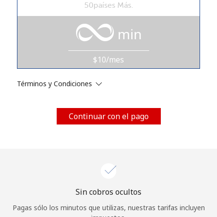
50países Más.
Al abrir una cuenta en este sitio web, estoy de acuerdo con
estos
Términos y condiciones.
min
Únete
$10/mes
Términos y Condiciones
¡Hola!
Continuar con el pago
Inicia sesión o
REGÍSTRATE →
Sin cobros ocultos
¿Olvidaste tu contraseña? →
Pagas sólo los minutos que utilizas, nuestras tarifas incluyen