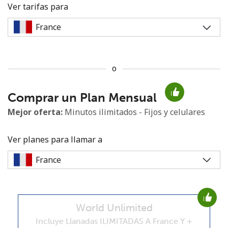
Ver tarifas para
o
No se ha creado una contraseña
Comprar un Plan Mensual
Mínimo 8 caracteres
Una letra mayúscula y una minúscula
Mejor oferta:
Minutos ilimitados - Fijos y celulares
Un número
Un caracter especial
Ver planes para llamar a
World Unlimited
Mantente en contacto para recibir nuestras mejores
ofertas.
Incluye Llanadas ILIMITADAS A France Y +