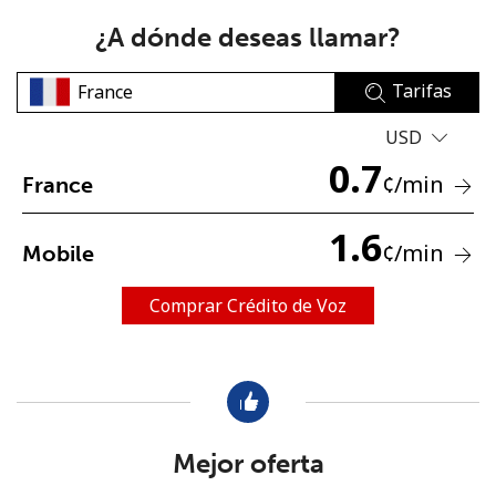
¿A dónde deseas llamar?
Tarifas
USD
0.7
No se ha creado una contraseña
¢
/min
France
Mínimo 8 caracteres
1.6
Una letra mayúscula y una minúscula
¢
/min
Mobile
Un número
Un caracter especial
Comprar Crédito de Voz
Mantente en contacto para recibir nuestras mejores
Mejor oferta
ofertas.