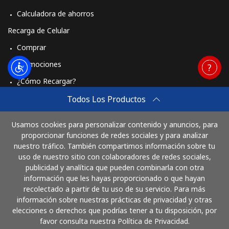
Calculadora de ahorros
Recarga de Celular
Comprar
Promociones
¿Cómo Recargar?
Travel eSIM
Todos Los Productos
Comprar
Usamos cookies para personalizar contenido y anuncios, para
Cómo funciona
proporcionar funciones de redes sociales y para analizar
nuestro tráfico. También compartimos información sobre tu
uso de nuestro sitio con colaboradores de redes sociales,
publicidad y analítica que pueden combinarla con otra
Paga con
información que les hayas proporcionado o que hayan
recolectado a partir de tu uso de su servicio. Para más
información sobre nuestras prácticas de privacidad y otras
elecciones o derechos que podrías tener a tu disposición, por
favor consulta nuestra Política de Privacidad.