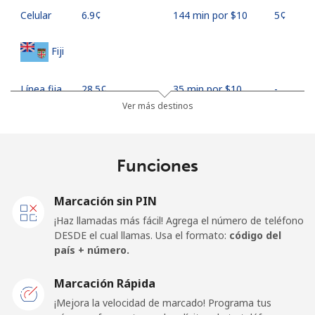
Celular
⁦6.9¢⁩
144 min por ⁦$10⁩
⁦5¢⁩
Fiji
Línea fija
⁦28.5¢⁩
35 min por ⁦$10⁩
-
Ver más destinos
Celular
⁦28.9¢⁩
34 min por ⁦$10⁩
⁦17¢⁩
Finland
Funciones
Línea fija
⁦28.5¢⁩
35 min por ⁦$10⁩
-
Marcación sin PIN
¡Haz llamadas más fácil! Agrega el número de teléfono
Celular
⁦25.9¢⁩
38 min por ⁦$10⁩
⁦11¢⁩
DESDE el cual llamas. Usa el formato:
código del
país + número.
France
Marcación Rápida
¡Mejora la velocidad de marcado! Programa tus
Línea fija
⁦0.7¢⁩
1428 min por ⁦$10⁩
-