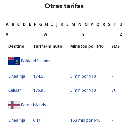
Otras tarifas
A
B
C
D
E
F
G
H
I
J
K
L
M
N
O
P
Q
R
S
T
U
V
W
Y
Z
Destino
Tarifa/minuto
Minutos por ⁦$10⁩
SMS
Falkland Islands
Línea fija
⁦184.5¢⁩
5 min por ⁦$10⁩
-
Celular
⁦176.9¢⁩
5 min por ⁦$10⁩
⁦7¢⁩
Faroe Islands
Línea fija
⁦6.1¢⁩
163 min por ⁦$10⁩
-