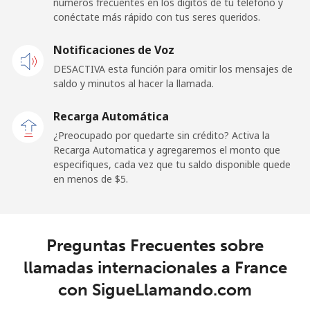
números frecuentes en los dígitos de tu teléfono y
conéctate más rápido con tus seres queridos.
Celular
⁦1.6¢⁩
625 min por ⁦$10⁩
-
Notificaciones de Voz
French Guiana
DESACTIVA esta función para omitir los mensajes de
saldo y minutos al hacer la llamada.
Línea fija
⁦3.5¢⁩
285 min por ⁦$10⁩
-
Recarga Automática
Celular
⁦21.5¢⁩
46 min por ⁦$10⁩
-
¿Preocupado por quedarte sin crédito? Activa la
Recarga Automatica y agregaremos el monto que
especifiques, cada vez que tu saldo disponible quede
French Polynesia
en menos de ⁦$5⁩.
Línea fija
⁦25.9¢⁩
38 min por ⁦$10⁩
-
Celular
⁦26.9¢⁩
37 min por ⁦$10⁩
⁦11¢⁩
Preguntas Frecuentes sobre
llamadas internacionales a France
con SigueLlamando.com