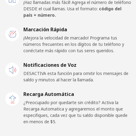
¡Haz llamadas más fácil! Agrega el número de teléfono
DESDE el cual llamas. Usa el formato:
código del
Celular
⁦104.5¢⁩
9 min por ⁦$10⁩
⁦25¢⁩
país + número.
San Marino
Marcación Rápida
¡Mejora la velocidad de marcado! Programa tus
números frecuentes en los dígitos de tu teléfono y
Línea fija
⁦15.9¢⁩
62 min por ⁦$10⁩
-
conéctate más rápido con tus seres queridos.
Celular
⁦15.9¢⁩
62 min por ⁦$10⁩
-
Notificaciones de Voz
DESACTIVA esta función para omitir los mensajes de
Sao Tome And Principe
saldo y minutos al hacer la llamada.
All
⁦166.9¢⁩
5 min por ⁦$10⁩
-
Recarga Automática
country
¿Preocupado por quedarte sin crédito? Activa la
Recarga Automatica y agregaremos el monto que
Saudi Arabia
especifiques, cada vez que tu saldo disponible quede
en menos de ⁦$5⁩.
Línea fija
⁦10.5¢⁩
95 min por ⁦$10⁩
-