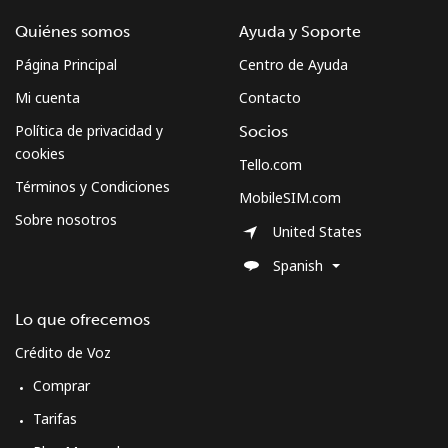
Celular
⁦2.2¢⁩
454 min por ⁦$10⁩
⁦7¢⁩
Quiénes somos
Ayuda y Soporte
Página Principal
Centro de Ayuda
South Sudan
Mi cuenta
Contacto
Política de privacidad y
Socios
Celular
⁦51.9¢⁩
19 min por ⁦$10⁩
-
cookies
Tello.com
Spain
Términos y Condiciones
MobileSIM.com
Sobre nosotros
United States
Línea fija
⁦0.7¢⁩
1428 min por
-
⁦$10⁩
Spanish
Celular
⁦0.7¢⁩
1428 min por
⁦7¢⁩
Lo que ofrecemos
⁦$10⁩
Crédito de Voz
Sri Lanka
Comprar
Tarifas
Línea fija
⁦19.5¢⁩
51 min por ⁦$10⁩
-