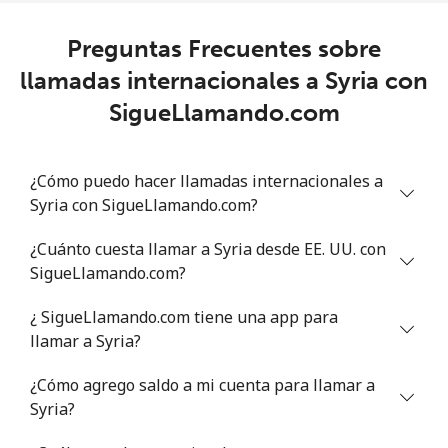
Celular
⁦15.9¢⁩
62 min por ⁦$10⁩
-
Preguntas Frecuentes sobre
llamadas internacionales a Syria con
Senegal
SigueLlamando.com
Línea fija
⁦35.5¢⁩
28 min por ⁦$10⁩
-
¿Cómo puedo hacer llamadas internacionales a
Celular
⁦29.5¢⁩
33 min por ⁦$10⁩
⁦27¢⁩
Syria con SigueLlamando.com?
Serbia
¿Cuánto cuesta llamar a Syria desde EE. UU. con
SigueLlamando.com?
Línea fija
⁦16.9¢⁩
59 min por ⁦$10⁩
-
¿ SigueLlamando.com tiene una app para
Celular
⁦42.9¢⁩
23 min por ⁦$10⁩
-
llamar a Syria?
¿Cómo agrego saldo a mi cuenta para llamar a
Seychelles
Syria?
Línea fija
⁦69.9¢⁩
14 min por ⁦$10⁩
-