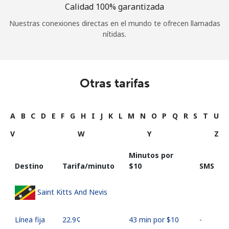
Calidad 100% garantizada
Nuestras conexiones directas en el mundo te ofrecen llamadas
nítidas.
Otras tarifas
A
B
C
D
E
F
G
H
I
J
K
L
M
N
O
P
Q
R
S
T
U
V
W
Y
Z
Minutos por
Destino
Tarifa/minuto
⁦$10⁩
SMS
Saint Kitts And Nevis
Línea fija
⁦22.9¢⁩
43 min por ⁦$10⁩
-