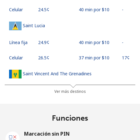
Celular
⁦24.5¢⁩
40 min por ⁦$10⁩
-
Saint Lucia
Línea fija
⁦24.9¢⁩
40 min por ⁦$10⁩
-
Celular
⁦26.5¢⁩
37 min por ⁦$10⁩
⁦17¢⁩
Saint Vincent And The Grenadines
Línea fija
⁦22.5¢⁩
44 min por ⁦$10⁩
-
Ver más destinos
Celular
⁦23.5¢⁩
42 min por ⁦$10⁩
-
Funciones
Samoa
Marcación sin PIN
Línea fija
⁦94.5¢⁩
10 min por ⁦$10⁩
-