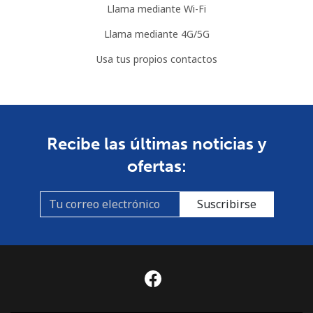
Llama mediante Wi-Fi
country
Llama mediante 4G/5G
Somalia
Usa tus propios contactos
Línea fija
⁦44.9¢⁩
22 min por ⁦$10⁩
-
Celular
⁦44.9¢⁩
22 min por ⁦$10⁩
-
Recibe las últimas noticias y
South Africa
ofertas:
Línea fija
⁦8.5¢⁩
117 min por ⁦$10⁩
-
Suscribirse
Celular
⁦7.5¢⁩
133 min por ⁦$10⁩
⁦7¢⁩
South Korea
Línea fija
⁦3.3¢⁩
303 min por ⁦$10⁩
-