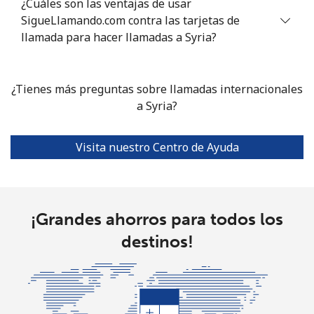
¿Cuáles son las ventajas de usar
SigueLlamando.com contra las tarjetas de
Celular
⁦68.5¢⁩
14 min por ⁦$10⁩
-
llamada para hacer llamadas a Syria?
Sierra Leone
¿Tienes más preguntas sobre llamadas internacionales
Celular
⁦48.5¢⁩
a Syria?
20 min por ⁦$10⁩
-
Singapore
Visita nuestro Centro de Ayuda
Línea fija
⁦1.1¢⁩
909 min por ⁦$10⁩
-
Celular
⁦1.2¢⁩
833 min por ⁦$10⁩
-
¡Grandes ahorros para todos los
destinos!
Sint Maarten
Línea fija
⁦16.5¢⁩
60 min por ⁦$10⁩
-