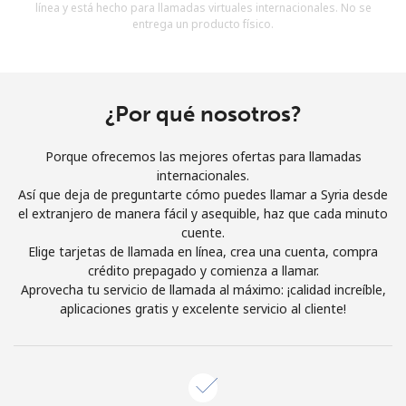
línea y está hecho para llamadas virtuales internacionales. No se
Al abrir una cuenta en este sitio web, estoy de acuerdo con
entrega un producto físico.
estos
Términos y condiciones.
Únete
¿Por qué nosotros?
Porque ofrecemos las mejores ofertas para llamadas
internacionales.
¡Hola!
Así que deja de preguntarte cómo puedes llamar a Syria desde
el extranjero de manera fácil y asequible, haz que cada minuto
cuente.
Inicia sesión o
REGÍSTRATE →
Elige tarjetas de llamada en línea, crea una cuenta, compra
crédito prepagado y comienza a llamar.
Aprovecha tu servicio de llamada al máximo: ¡calidad increíble,
aplicaciones gratis y excelente servicio al cliente!
¿Olvidaste tu contraseña? →