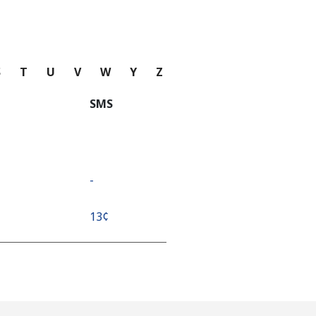
S
T
U
V
W
Y
Z
SMS
-
⁦13¢⁩