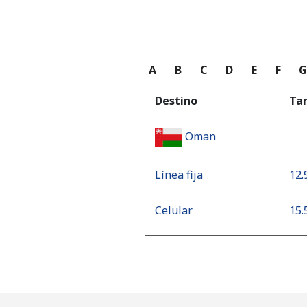
A
B
C
D
E
F
Destino
Ta
Oman
Línea fija
⁦12.
Celular
⁦15.