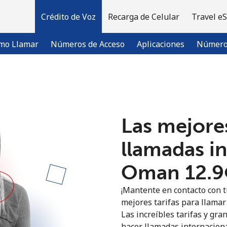
Crédito de Voz
Recarga de Celular
Travel e
mo Llamar
Números de Acceso
Aplicaciones
Número 
¡Bienvenido!
Las mejores
¿Ya tienes una cuenta?
Inicia sesión →
llamadas i
Regístrate con
Oman ⁦12.9
¡Mantente en contacto con t
mejores tarifas para llamar 
Las increíbles tarifas y gra
hacer llamadas internaciona