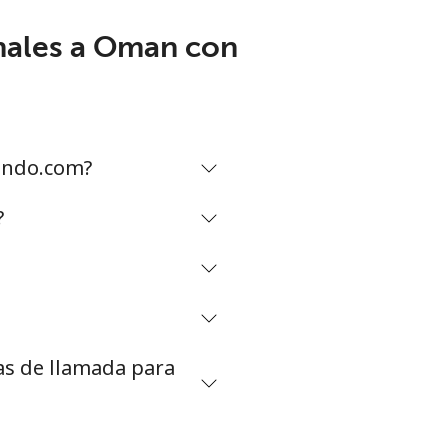
nales a Oman con
ando.com?
?
as de llamada para