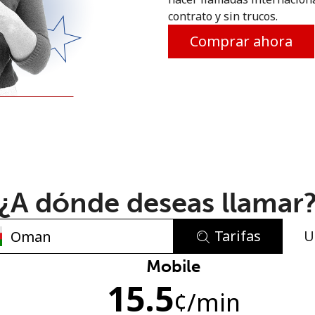
contrato y sin trucos.
o
Comprar ahora
¿A dónde deseas llamar
Tarifas
U
No se ha creado una contraseña
Mobile
15.5
Mínimo 8 caracteres
¢
/min
Una letra mayúscula y una minúscula