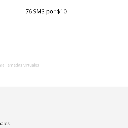
76 SMS por ⁦$10⁩
ara llamadas virtuales
ales.