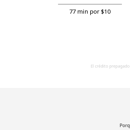
77 min por ⁦$10⁩
El crédito prepagado 
Porq