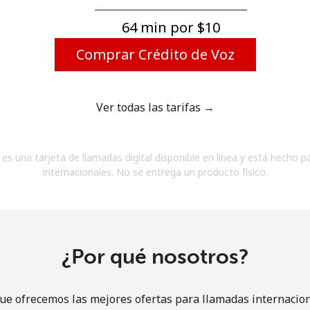
Un número
Un caracter especial
64 min por ⁦$10⁩
Comprar Crédito de Voz
Ver todas las tarifas →
Mantente en contacto para recibir nuestras mejores
es una tarjeta de llamadas digital disponible en línea y está hecho p
ofertas.
internacionales. No se entrega un producto físico.
Al abrir una cuenta en este sitio web, estoy de
acuerdo con estos
Términos y condiciones.
Únete
¿Por qué nosotros?
ue ofrecemos las mejores ofertas para llamadas internacion