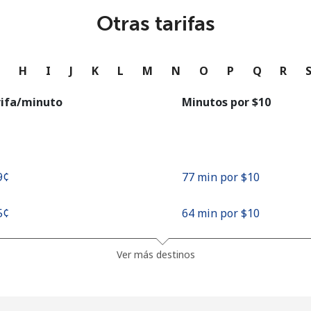
o
Otras tarifas
Continuar con
G
H
I
J
K
L
M
N
O
P
Q
R
rifa/minuto
Minutos por ⁦$10⁩
9¢⁩
77 min por ⁦$10⁩
5¢⁩
64 min por ⁦$10⁩
Ver más destinos