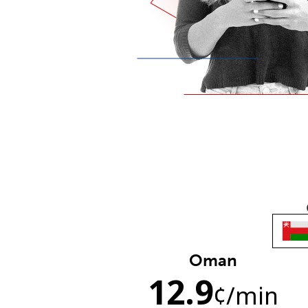
Oman
12.9
¢
/min