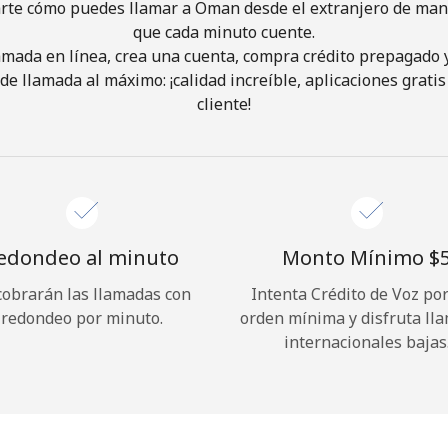
rte cómo puedes llamar a Oman desde el extranjero de mane
que cada minuto cuente.
¡Hola!
lamada en línea, crea una cuenta, compra crédito prepagado 
de llamada al máximo: ¡calidad increíble, aplicaciones gratis 
cliente!
Inicia sesión o
REGÍSTRATE →
edondeo al minuto
Monto Mínimo ⁦$5
cobrarán las llamadas con
Intenta Crédito de Voz po
¿Olvidaste tu contraseña? →
redondeo por minuto.
orden mínima y disfruta ll
internacionales bajas
Iniciar Sesión