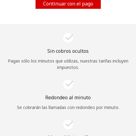
Continuar con el pago
Al abrir una cuenta en este sitio web, estoy de acuerdo con
estos
Términos y condiciones.
Únete
Sin cobros ocultos
¡Hola!
Pagas sólo los minutos que utilizas, nuestras tarifas incluyen
impuestos.
Inicia sesión o
REGÍSTRATE →
Redondeo al minuto
Se cobrarán las llamadas con redondeo por minuto.
¿Olvidaste tu contraseña? →