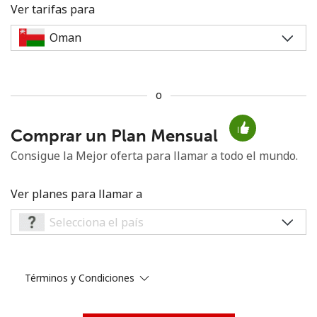
Ver tarifas para
o
No se ha creado una contraseña
Comprar un Plan Mensual
Mínimo 8 caracteres
Una letra mayúscula y una minúscula
Consigue la Mejor oferta para llamar a todo el mundo.
Un número
Un caracter especial
Ver planes para llamar a
Términos y Condiciones
Mantente en contacto para recibir nuestras mejores
ofertas.