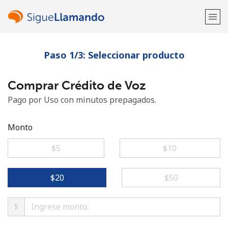
Paso 1/3: Seleccionar producto
¡Bienvenido!
Comprar Crédito de Voz
¿Ya tienes una cuenta?
Inicia sesión →
Pago por Uso con minutos prepagados.
Regístrate con
Monto
⁦$5⁩
⁦$10⁩
o
⁦$20⁩
⁦$50⁩
$