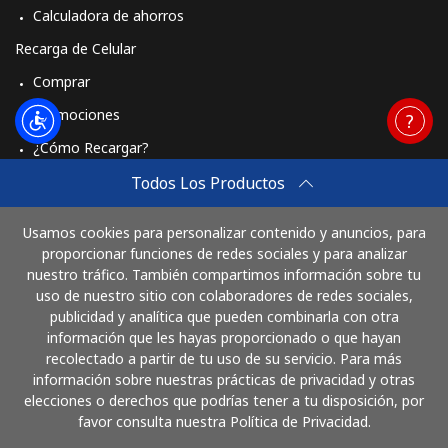
Calculadora de ahorros
Recarga de Celular
Comprar
Promociones
¿Cómo Recargar?
Travel eSIM
Todos Los Productos
Comprar
Usamos cookies para personalizar contenido y anuncios, para
Cómo funciona
proporcionar funciones de redes sociales y para analizar
nuestro tráfico. También compartimos información sobre tu
uso de nuestro sitio con colaboradores de redes sociales,
publicidad y analítica que pueden combinarla con otra
Paga con
información que les hayas proporcionado o que hayan
recolectado a partir de tu uso de su servicio. Para más
información sobre nuestras prácticas de privacidad y otras
elecciones o derechos que podrías tener a tu disposición, por
favor consulta nuestra Política de Privacidad.