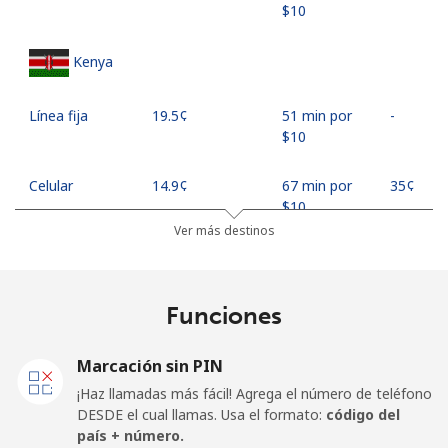
⁦$10⁩
Kenya
Línea fija
⁦19.5¢⁩
51 min por
-
⁦$10⁩
Celular
⁦14.9¢⁩
67 min por
⁦35¢⁩
⁦$10⁩
Ver más destinos
Mobile -
⁦12.9¢⁩
77 min por
⁦35¢⁩
Safaricom
⁦$10⁩
Funciones
Kiribati
Marcación sin PIN
All country
⁦157.5¢⁩
6 min por
-
¡Haz llamadas más fácil! Agrega el número de teléfono
⁦$10⁩
DESDE el cual llamas. Usa el formato:
código del
país + número.