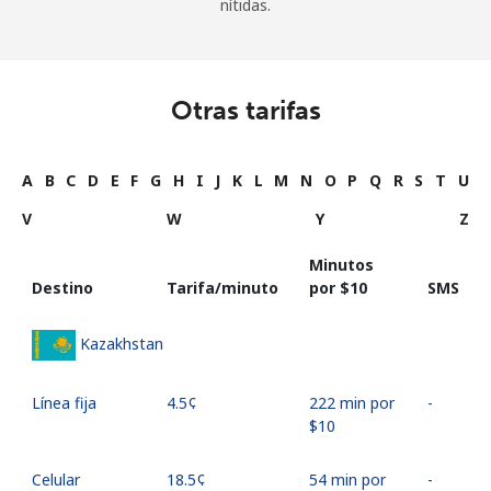
nítidas.
Otras tarifas
A
B
C
D
E
F
G
H
I
J
K
L
M
N
O
P
Q
R
S
T
U
V
W
Y
Z
Minutos
Destino
Tarifa/minuto
por ⁦$10⁩
SMS
Kazakhstan
Línea fija
⁦4.5¢⁩
222 min por
-
⁦$10⁩
Celular
⁦18.5¢⁩
54 min por
-