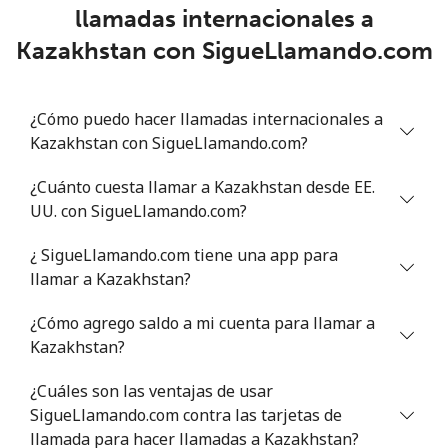
Línea fija
⁦21.5¢⁩
46 min por
-
llamadas internacionales a
⁦$10⁩
Kazakhstan con SigueLlamando.com
Celular
⁦26.5¢⁩
37 min por
-
⁦$10⁩
¿Cómo puedo hacer llamadas internacionales a
Kazakhstan con SigueLlamando.com?
¿Cuánto cuesta llamar a Kazakhstan desde EE.
UU. con SigueLlamando.com?
¿ SigueLlamando.com tiene una app para
llamar a Kazakhstan?
¿Cómo agrego saldo a mi cuenta para llamar a
Kazakhstan?
¿Cuáles son las ventajas de usar
SigueLlamando.com contra las tarjetas de
llamada para hacer llamadas a Kazakhstan?