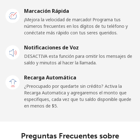
Kosovo
Marcación Rápida
Línea fija
⁦25.5¢⁩
39 min por
-
¡Mejora la velocidad de marcado! Programa tus
⁦$10⁩
números frecuentes en los dígitos de tu teléfono y
conéctate más rápido con tus seres queridos.
Celular
⁦49.5¢⁩
20 min por
-
Notificaciones de Voz
⁦$10⁩
DESACTIVA esta función para omitir los mensajes de
saldo y minutos al hacer la llamada.
Kuwait
Recarga Automática
Línea fija
⁦5.1¢⁩
196 min por
-
¿Preocupado por quedarte sin crédito? Activa la
⁦$10⁩
Recarga Automatica y agregaremos el monto que
especifiques, cada vez que tu saldo disponible quede
Celular
⁦4.7¢⁩
212 min por
-
en menos de ⁦$5⁩.
⁦$10⁩
Kyrgyzstan
Preguntas Frecuentes sobre