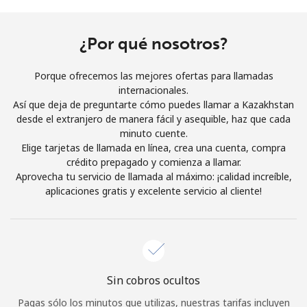
Al abrir una cuenta en este sitio web, estoy de acuerdo con
estos
Términos y condiciones.
¿Por qué nosotros?
Únete
Porque ofrecemos las mejores ofertas para llamadas
internacionales.
Así que deja de preguntarte cómo puedes llamar a Kazakhstan
desde el extranjero de manera fácil y asequible, haz que cada
minuto cuente.
¡Hola!
Elige tarjetas de llamada en línea, crea una cuenta, compra
crédito prepagado y comienza a llamar.
Aprovecha tu servicio de llamada al máximo: ¡calidad increíble,
Inicia sesión o
REGÍSTRATE →
aplicaciones gratis y excelente servicio al cliente!
Sin cobros ocultos
¿Olvidaste tu contraseña? →
Pagas sólo los minutos que utilizas, nuestras tarifas incluyen