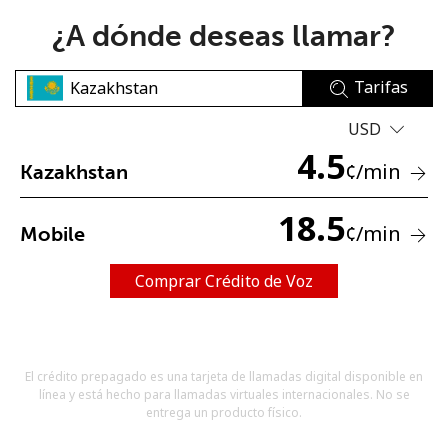
¿A dónde deseas llamar?
Tarifas
USD
4.5
No se ha creado una contraseña
¢
/min
Kazakhstan
Mínimo 8 caracteres
Una letra mayúscula y una minúscula
18.5
¢
/min
Mobile
Un número
Un caracter especial
Comprar Crédito de Voz
El crédito prepagado es una tarjeta de llamadas digital disponible en
línea y está hecho para llamadas virtuales internacionales. No se
Mantente en contacto para recibir nuestras mejores
entrega un producto físico.
ofertas.