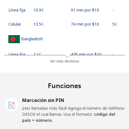
Línea fija
⁦10.9¢⁩
91 min por ⁦$10⁩
-
Celular
⁦13.5¢⁩
74 min por ⁦$10⁩
⁦5¢⁩
Bangladesh
Línea fija
⁦2.1¢⁩
476 min por ⁦$10⁩
-
Ver más destinos
Celular
⁦1.9¢⁩
526 min por ⁦$10⁩
-
Barbados
Funciones
Línea fija
⁦19.9¢⁩
50 min por ⁦$10⁩
-
Marcación sin PIN
¡Haz llamadas más fácil! Agrega el número de teléfono
Celular
⁦22.5¢⁩
44 min por ⁦$10⁩
-
DESDE el cual llamas. Usa el formato:
código del
país + número.
Belarus