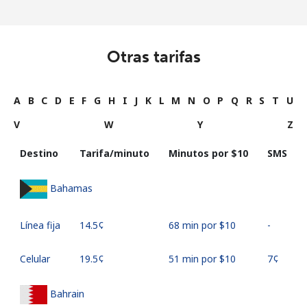
Otras tarifas
A
B
C
D
E
F
G
H
I
J
K
L
M
N
O
P
Q
R
S
T
U
V
W
Y
Z
Destino
Tarifa/minuto
Minutos por ⁦$10⁩
SMS
Bahamas
Línea fija
⁦14.5¢⁩
68 min por ⁦$10⁩
-
Celular
⁦19.5¢⁩
51 min por ⁦$10⁩
⁦7¢⁩
Bahrain