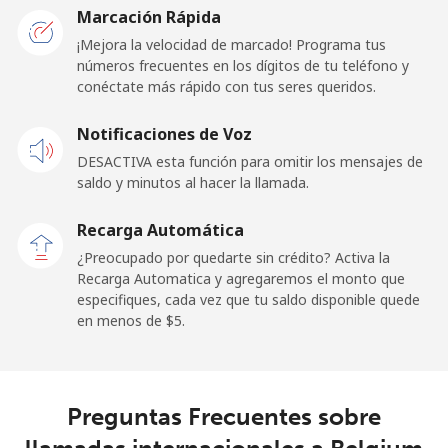
Marcación Rápida
¡Mejora la velocidad de marcado! Programa tus
Línea fija
⁦40.9¢⁩
24 min por ⁦$10⁩
-
números frecuentes en los dígitos de tu teléfono y
conéctate más rápido con tus seres queridos.
Celular
⁦35.9¢⁩
27 min por ⁦$10⁩
-
Notificaciones de Voz
Belgium
DESACTIVA esta función para omitir los mensajes de
saldo y minutos al hacer la llamada.
Línea fija
⁦1.9¢⁩
526 min por ⁦$10⁩
-
Recarga Automática
Celular
⁦25.9¢⁩
38 min por ⁦$10⁩
⁦11¢⁩
¿Preocupado por quedarte sin crédito? Activa la
Recarga Automatica y agregaremos el monto que
especifiques, cada vez que tu saldo disponible quede
Belize
en menos de ⁦$5⁩.
Línea fija
⁦21.5¢⁩
46 min por ⁦$10⁩
-
Celular
⁦22.5¢⁩
44 min por ⁦$10⁩
⁦14¢⁩
Preguntas Frecuentes sobre