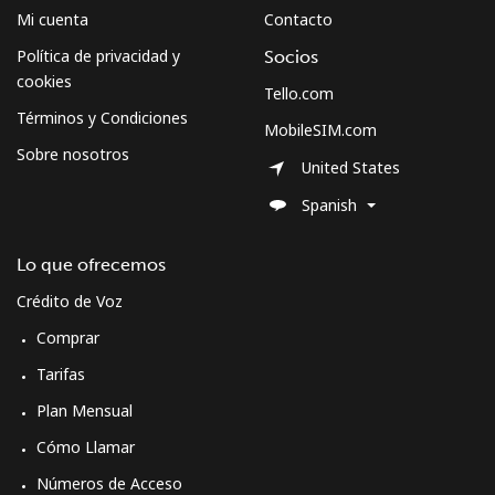
Celular
⁦47.9¢⁩
20 min por ⁦$10⁩
-
Mi cuenta
Contacto
Política de privacidad y
Socios
cookies
Tello.com
Términos y Condiciones
MobileSIM.com
Sobre nosotros
United States
Spanish
Lo que ofrecemos
Crédito de Voz
Comprar
Tarifas
Plan Mensual
Cómo Llamar
Números de Acceso