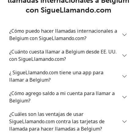
llamadas internacionales a Belgium
Benin
con SigueLlamando.com
Línea fija
⁦39.5¢⁩
25 min por ⁦$10⁩
-
¿Cómo puedo hacer llamadas internacionales a
Celular
⁦41.5¢⁩
24 min por ⁦$10⁩
-
Belgium con SigueLlamando.com?
Bermuda
¿Cuánto cuesta llamar a Belgium desde EE. UU.
con SigueLlamando.com?
Línea fija
⁦2.1¢⁩
476 min por ⁦$10⁩
-
¿ SigueLlamando.com tiene una app para
llamar a Belgium?
Celular
⁦2.1¢⁩
476 min por ⁦$10⁩
⁦16¢⁩
¿Cómo agrego saldo a mi cuenta para llamar a
Bhutan
Belgium?
Línea fija
⁦6.7¢⁩
149 min por ⁦$10⁩
-
¿Cuáles son las ventajas de usar
SigueLlamando.com contra las tarjetas de
Celular
llamada para hacer llamadas a Belgium?
⁦6.3¢⁩
158 min por ⁦$10⁩
-