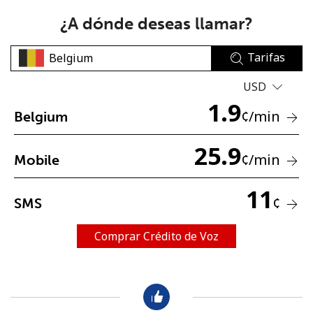
¿A dónde deseas llamar?
Tarifas
USD
1.9
No se ha creado una contraseña
¢
/min
Belgium
Mínimo 8 caracteres
25.9
Una letra mayúscula y una minúscula
¢
/min
Mobile
Un número
Un caracter especial
11
¢
SMS
Comprar Crédito de Voz
Mantente en contacto para recibir nuestras mejores
ofertas.