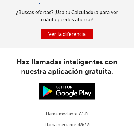
Brazil
¿Buscas ofertas? ¡Usa tu Calculadora para ver
cuánto puedes ahorrar!
Línea fija
⁦0.8¢⁩
1250 min por ⁦$10⁩
-
Ver la diferencia
Celular
⁦1.3¢⁩
769 min por ⁦$10⁩
⁦5¢⁩
British Virgin Islands
Haz llamadas inteligentes con
nuestra aplicación gratuita.
Línea fija
⁦23.5¢⁩
42 min por ⁦$10⁩
-
Celular
⁦24.5¢⁩
40 min por ⁦$10⁩
⁦16¢⁩
Brunei
Llama mediante Wi-Fi
Línea fija
⁦24.9¢⁩
40 min por ⁦$10⁩
-
Llama mediante 4G/5G
Celular
⁦24.5¢⁩
40 min por ⁦$10⁩
⁦8¢⁩