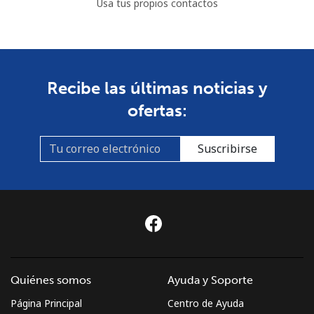
Usa tus propios contactos
Bulgaria
Línea fija
⁦0.8¢⁩
1250 min por ⁦$10⁩
-
Recibe las últimas noticias y
ofertas:
Celular
⁦2.7¢⁩
370 min por ⁦$10⁩
⁦35¢⁩
Burkina Faso
Suscribirse
Línea fija
⁦40.9¢⁩
24 min por ⁦$10⁩
-
Celular
⁦35.5¢⁩
28 min por ⁦$10⁩
⁦26¢⁩
Burundi
Quiénes somos
Ayuda y Soporte
Línea fija
⁦53.5¢⁩
18 min por ⁦$10⁩
-
Página Principal
Centro de Ayuda