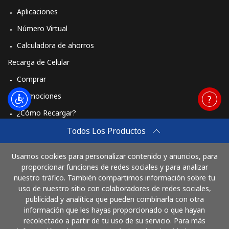
Aplicaciones
Número Virtual
Calculadora de ahorros
Recarga de Celular
Comprar
Promociones
¿Cómo Recargar?
Travel eSIM
Todos Los Productos
Comprar
Usamos cookies para personalizar contenido y anuncios, para
Cómo funciona
proporcionar funciones de redes sociales y para analizar
nuestro tráfico. También compartimos información sobre tu
uso de nuestro sitio con colaboradores de redes sociales,
publicidad y analítica que pueden combinarla con otra
Paga con
información que les hayas proporcionado o que hayan
recolectado a partir de tu uso de su servicio. Para más