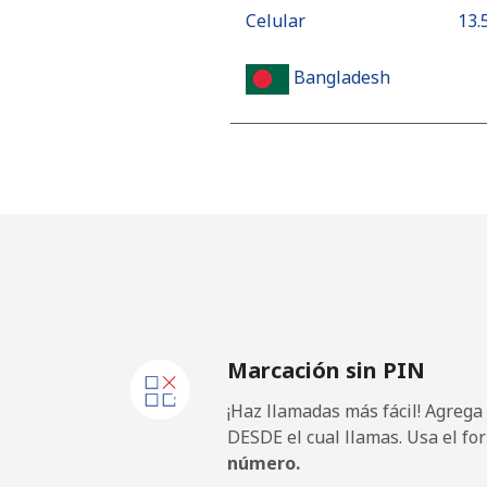
Celular
⁦13.
Bangladesh
Línea fija
⁦2.1¢
Celular
⁦1.9¢
Barbados
Línea fija
⁦19.
Marcación sin PIN
Celular
⁦22.
¡Haz llamadas más fácil! Agrega
Belarus
DESDE el cual llamas. Usa el fo
número.
Línea fija
⁦40.