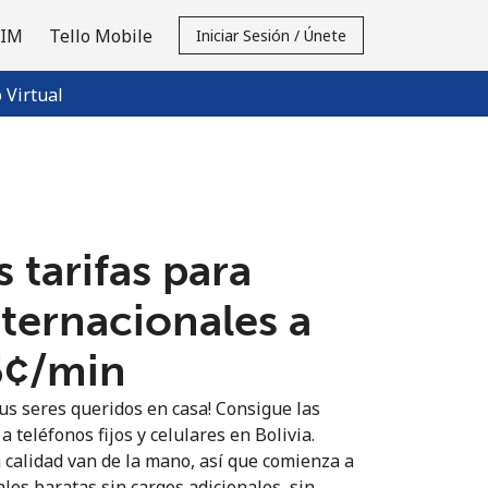
SIM
Tello Mobile
Iniciar Sesión / Únete
Virtual
 tarifas para
nternacionales a
5¢⁩/min
us seres queridos en casa! Consigue las
a teléfonos fijos y celulares en Bolivia.
n calidad van de la mano, así que comienza a
les baratas sin cargos adicionales, sin