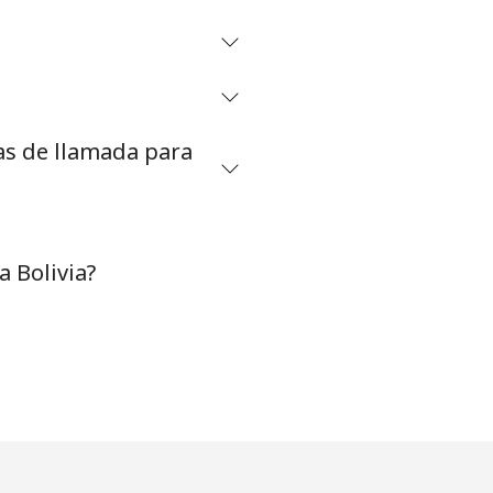
-
-
as de llamada para
-
⁦16¢⁩
 Bolivia?
-
-