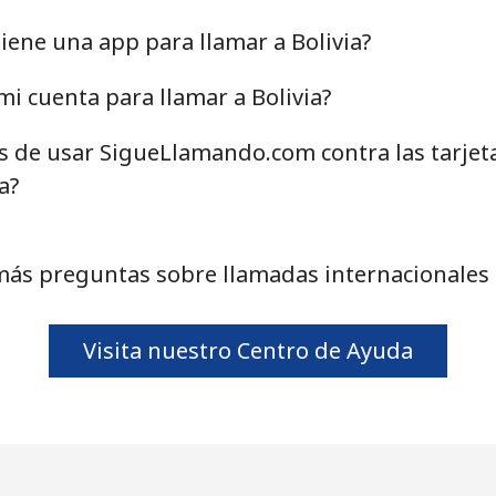
5¢⁩
25 min por ⁦$10⁩
ene una app para llamar a Bolivia?
5¢⁩
24 min por ⁦$10⁩
i cuenta para llamar a Bolivia?
as de usar SigueLlamando.com contra las tarjet
a?
⁩
476 min por ⁦$10⁩
⁩
476 min por ⁦$10⁩
más preguntas sobre llamadas internacionales a
Visita nuestro Centro de Ayuda
⁩
149 min por ⁦$10⁩
⁩
158 min por ⁦$10⁩