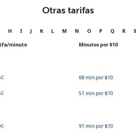
o
Otras tarifas
Continuar con
G
H
I
J
K
L
M
N
O
P
Q
R
ifa/minuto
Minutos por ⁦$10⁩
5¢⁩
68 min por ⁦$10⁩
5¢⁩
51 min por ⁦$10⁩
9¢⁩
91 min por ⁦$10⁩