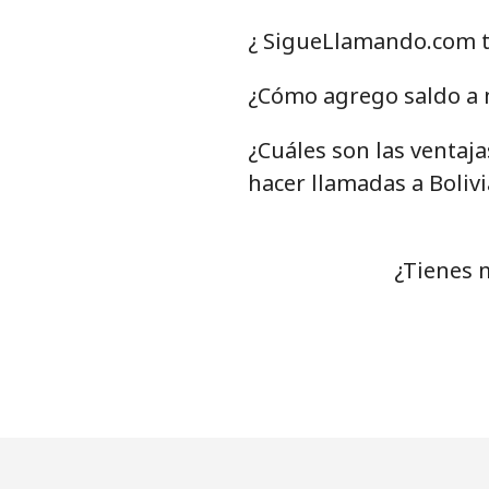
Línea fija
⁦39.
¿ SigueLlamando.com ti
Celular
⁦41.
¿Cómo agrego saldo a m
¿Cuáles son las ventaj
Bermuda
hacer llamadas a Bolivi
Línea fija
⁦2.1¢
Celular
⁦2.1¢
¿Tienes 
Bhutan
Línea fija
⁦6.7¢
Celular
⁦6.3¢