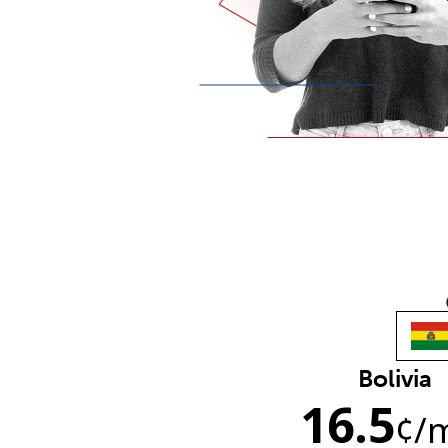
Bolivia
16.5
¢
/