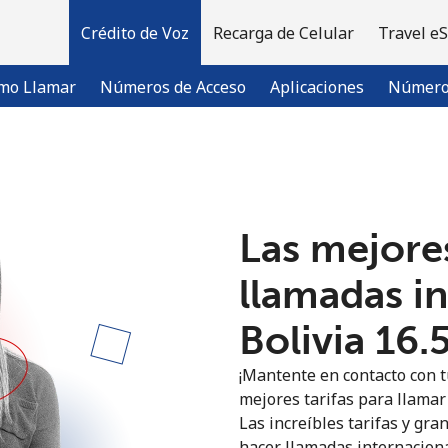
Crédito de Voz
Recarga de Celular
Travel e
mo Llamar
Números de Acceso
Aplicaciones
Número 
¡Bienvenido!
Las mejores
¿Ya tienes una cuenta?
Inicia sesión →
llamadas i
Regístrate con
Bolivia ⁦16.
¡Mantente en contacto con t
mejores tarifas para llamar 
Las increíbles tarifas y gra
hacer llamadas internaciona