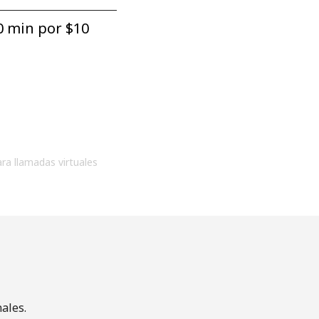
0 min por ⁦$10⁩
ara llamadas virtuales
ales.