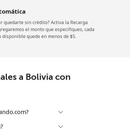
tomática
-
 quedarte sin crédito? Activa la Recarga
gregaremos el monto que especifiques, cada
o disponible quede en menos de ⁦$5⁩.
-
⁦11¢⁩
les a Bolivia con
-
⁦14¢⁩
mando.com?
m?