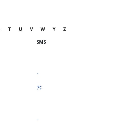
S
T
U
V
W
Y
Z
SMS
-
⁦7¢⁩
-