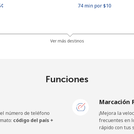
5¢⁩
74 min por ⁦$10⁩
⁩
476 min por ⁦$10⁩
Ver más destinos
⁩
526 min por ⁦$10⁩
Funciones
9¢⁩
50 min por ⁦$10⁩
Marcación 
5¢⁩
44 min por ⁦$10⁩
 el número de teléfono
¡Mejora la vel
rmato:
código del país +
frecuentes en l
rápido con tus 
9¢⁩
24 min por ⁦$10⁩