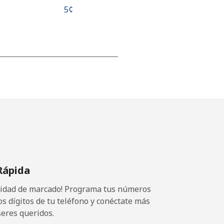
⁦5¢⁩
-
-
-
Rápida
-
ocidad de marcado! Programa tus números
os dígitos de tu teléfono y conéctate más
seres queridos.
-