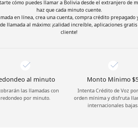
tarte cómo puedes llamar a Bolivia desde el extranjero de ma
haz que cada minuto cuente.
¡Hola!
lamada en línea, crea una cuenta, compra crédito prepagado 
de llamada al máximo: ¡calidad increíble, aplicaciones gratis 
cliente!
Inicia sesión o
REGÍSTRATE →
edondeo al minuto
Monto Mínimo ⁦$5
cobrarán las llamadas con
Intenta Crédito de Voz po
¿Olvidaste tu contraseña? →
redondeo por minuto.
orden mínima y disfruta ll
internacionales bajas
Iniciar Sesión