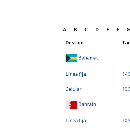
A
B
C
D
E
F
Destino
Tar
Bahamas
Línea fija
⁦14.
Celular
⁦19.
Bahrain
Línea fija
⁦10.