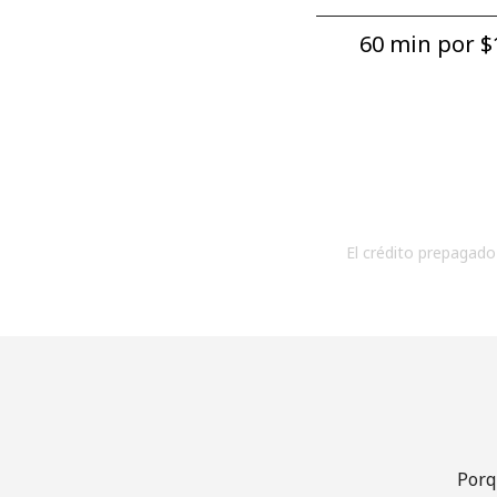
60 min por ⁦$1
El crédito prepagado 
Porq