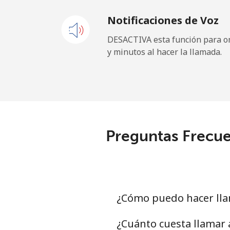
Notificaciones de Voz
Celular
⁦35.
DESACTIVA esta función para om
y minutos al hacer la llamada.
Belgium
Línea fija
⁦1.9¢
Celular
⁦25.
Preguntas Frecue
Belize
Línea fija
⁦21.
Celular
⁦22.
¿Cómo puedo hacer lla
Benin
¿Cuánto cuesta llamar 