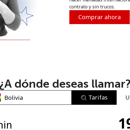
contrato y sin trucos.
o
Comprar ahora
¿A dónde deseas llamar
Tarifas
U
No se ha creado una contraseña
1
Mínimo 8 caracteres
min
Una letra mayúscula y una minúscula