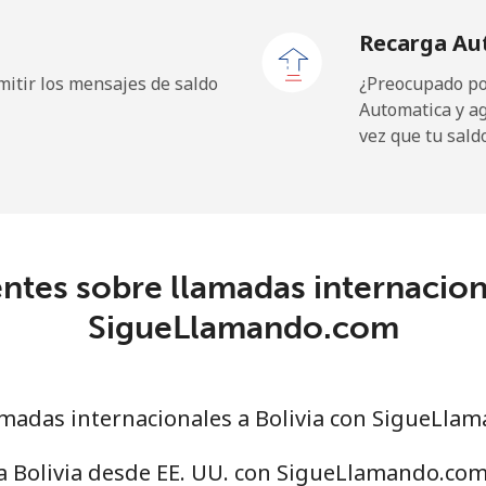
Recarga Au
9¢⁩
27 min por ⁦$10⁩
itir los mensajes de saldo
¿Preocupado por
Automatica y a
vez que tu sald
⁩
526 min por ⁦$10⁩
9¢⁩
38 min por ⁦$10⁩
ntes sobre llamadas internaciona
SigueLlamando.com
5¢⁩
46 min por ⁦$10⁩
5¢⁩
44 min por ⁦$10⁩
madas internacionales a Bolivia con SigueLla
a Bolivia desde EE. UU. con SigueLlamando.co