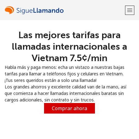
Las mejores tarifas para
¡Bienvenido!
llamadas internacionales a
¿Ya tienes una cuenta?
Inicia sesión →
Vietnam ⁦7.5¢⁩/min
Habla más y paga menos: echa un vistazo a nuestras bajas
Regístrate con
tarifas para llamar a teléfonos fijos y celulares en Vietnam.
¡Tus seres queridos están a solo una llamada!
Los grandes ahorros y excelente calidad van de la mano, así
que comienza a hacer llamadas internacionales baratas sin
cargos adicionales, sin contrato y sin trucos.
o
Comprar ahora