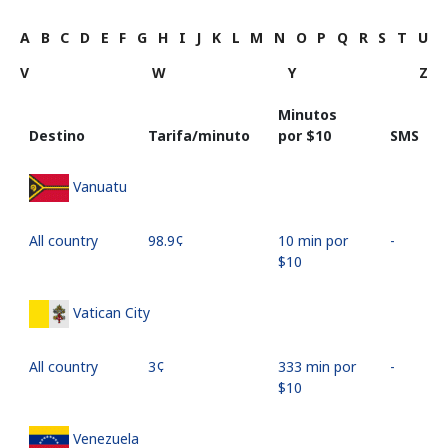
A
B
C
D
E
F
G
H
I
J
K
L
M
N
O
P
Q
R
S
T
U
V
W
Y
Z
Minutos
Destino
Tarifa/minuto
por ⁦$10⁩
SMS
Vanuatu
All country
⁦98.9¢⁩
10 min por
-
⁦$10⁩
Vatican City
All country
⁦3¢⁩
333 min por
-
⁦$10⁩
Venezuela