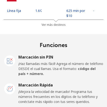
Línea fija
⁦1.6¢⁩
625 min por
-
⁦$10⁩
Ver más destinos
Celular
⁦7.5¢⁩
133 min por
⁦17¢⁩
⁦$10⁩
Funciones
Mobile -
⁦2.9¢⁩
344 min por
⁦17¢⁩
Movilnet
⁦$10⁩
Marcación sin PIN
Vietnam
¡Haz llamadas más fácil! Agrega el número de teléfono
DESDE el cual llamas. Usa el formato:
código del
país + número.
Línea fija
⁦7.5¢⁩
133 min por
-
⁦$10⁩
Marcación Rápida
Celular
⁦6.9¢⁩
144 min por
-
¡Mejora la velocidad de marcado! Programa tus
⁦$10⁩
números frecuentes en los dígitos de tu teléfono y
conéctate más rápido con tus seres queridos.