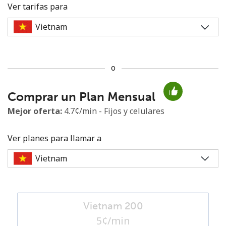
Ver tarifas para
o
No se ha creado una contraseña
Comprar un Plan Mensual
Mínimo 8 caracteres
Una letra mayúscula y una minúscula
Mejor oferta:
4.7¢/min - Fijos y celulares
Un número
Un caracter especial
Ver planes para llamar a
Vietnam 200
Mantente en contacto para recibir nuestras mejores
ofertas.
5¢/min