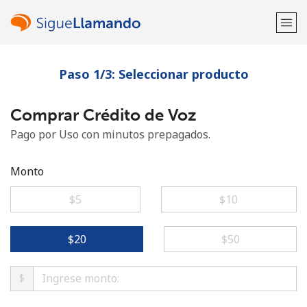
Paso 1/3: Seleccionar producto
¡Bienvenido!
Comprar Crédito de Voz
¿Ya tienes una cuenta?
Inicia sesión →
Pago por Uso con minutos prepagados.
Regístrate con
Monto
⁦$5⁩
⁦$10⁩
o
⁦$20⁩
⁦$50⁩
$