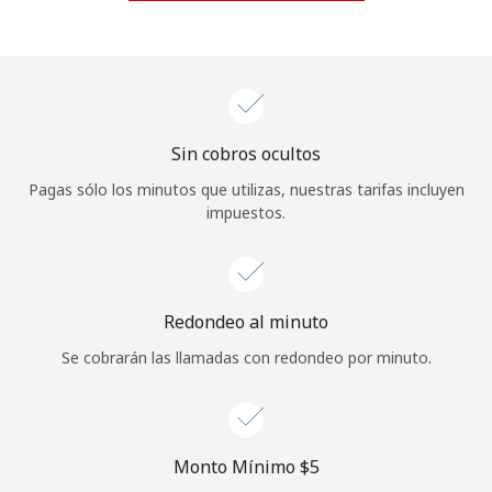
Iniciar Sesión
o
Continuar con
Sin cobros ocultos
Pagas sólo los minutos que utilizas, nuestras tarifas incluyen
impuestos.
Redondeo al minuto
Se cobrarán las llamadas con redondeo por minuto.
Monto Mínimo ⁦$5⁩