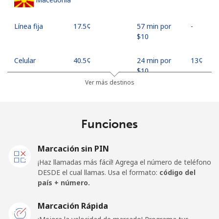
Línea fija
⁦17.5¢⁩
57 min por
-
⁦$10⁩
Celular
⁦40.5¢⁩
24 min por
⁦13¢⁩
⁦$10⁩
Ver más destinos
Madagascar
Funciones
Línea fija
⁦62.5¢⁩
16 min por
-
⁦$10⁩
Marcación sin PIN
Celular
⁦65.5¢⁩
15 min por
-
¡Haz llamadas más fácil! Agrega el número de teléfono
⁦$10⁩
DESDE el cual llamas. Usa el formato:
código del
país + número.
Malawi
Marcación Rápida
Línea fija
⁦44.5¢⁩
22 min por
-