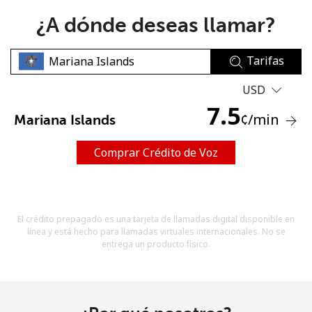
¿A dónde deseas llamar?
Tarifas
USD
7.5
No se ha creado una contraseña
¢
/min
Mariana Islands
Mínimo 8 caracteres
Una letra mayúscula y una minúscula
Comprar Crédito de Voz
Un número
Un caracter especial
El crédito prepagado es una tarjeta de llamadas digital disponible en
línea y está hecho para llamadas virtuales internacionales. No se
entrega un producto físico.
Mantente en contacto para recibir nuestras mejores
ofertas.