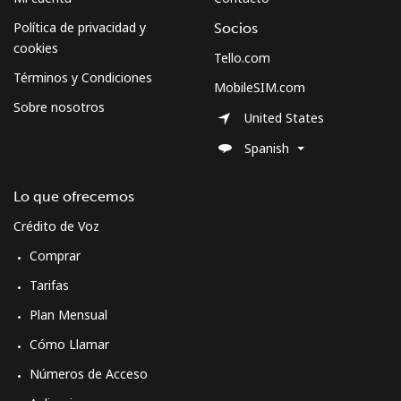
Política de privacidad y
Socios
All country
⁦52.9¢⁩
18 min por
-
cookies
⁦$10⁩
Tello.com
Términos y Condiciones
MobileSIM.com
Moldova
Sobre nosotros
United States
Línea fija
⁦28.9¢⁩
34 min por
-
Spanish
⁦$10⁩
Lo que ofrecemos
Celular
⁦29.5¢⁩
33 min por
⁦32¢⁩
Crédito de Voz
⁦$10⁩
Comprar
Monaco
Tarifas
Plan Mensual
Línea fija
⁦30.9¢⁩
32 min por
-
⁦$10⁩
Cómo Llamar
Números de Acceso
Celular
⁦40.5¢⁩
24 min por
⁦10¢⁩