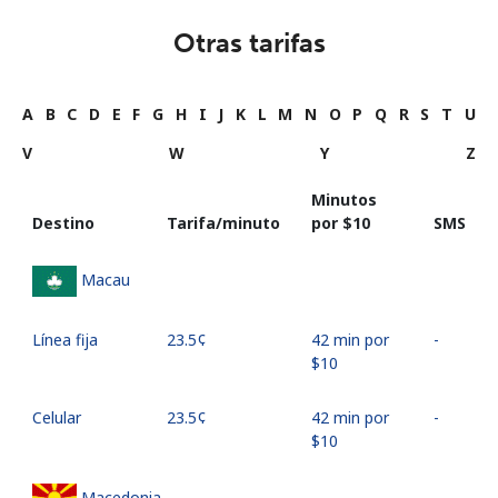
Otras tarifas
A
B
C
D
E
F
G
H
I
J
K
L
M
N
O
P
Q
R
S
T
U
V
W
Y
Z
Minutos
Destino
Tarifa/minuto
por ⁦$10⁩
SMS
Macau
Línea fija
⁦23.5¢⁩
42 min por
-
⁦$10⁩
Celular
⁦23.5¢⁩
42 min por
-
⁦$10⁩
Macedonia