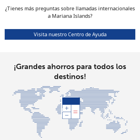
¿Tienes más preguntas sobre llamadas internacionales
Mariana Islands
a Mariana Islands?
All country
⁦7.5¢⁩
133 min por
-
⁦$10⁩
Visita nuestro Centro de Ayuda
Marshall Islands
Línea fija
¡Grandes ahorros para todos los
⁦24.5¢⁩
40 min por
-
⁦$10⁩
destinos!
Celular
⁦24.5¢⁩
40 min por
-
⁦$10⁩
Martinique
Línea fija
⁦4.5¢⁩
222 min por
-
⁦$10⁩