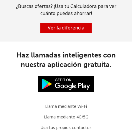
¿Buscas ofertas? ¡Usa tu Calculadora para ver
Celular
⁦22.9¢⁩
43 min por
-
cuánto puedes ahorrar!
⁦$10⁩
Ver la diferencia
Mauritania
Línea fija
⁦67.9¢⁩
14 min por
-
⁦$10⁩
Haz llamadas inteligentes con
nuestra aplicación gratuita.
Celular
⁦65.9¢⁩
15 min por
-
⁦$10⁩
Mauritius
Línea fija
⁦5.5¢⁩
181 min por
-
Llama mediante Wi-Fi
⁦$10⁩
Llama mediante 4G/5G
Celular
⁦5.1¢⁩
196 min por
⁦32¢⁩
Usa tus propios contactos
⁦$10⁩