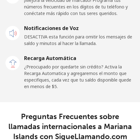
¡Mejora la velocidad de marcado! Programa tus
⁦$10⁩
números frecuentes en los dígitos de tu teléfono y
conéctate más rápido con tus seres queridos.
Celular
⁦44.9¢⁩
22 min por
-
Notificaciones de Voz
⁦$10⁩
DESACTIVA esta función para omitir los mensajes de
saldo y minutos al hacer la llamada.
Malaysia
Recarga Automática
Línea fija
⁦0.8¢⁩
1250 min
-
¿Preocupado por quedarte sin crédito? Activa la
por ⁦$10⁩
Recarga Automatica y agregaremos el monto que
especifiques, cada vez que tu saldo disponible quede
Celular
⁦0.8¢⁩
1250 min
-
en menos de ⁦$5⁩.
por ⁦$10⁩
Maldives
Preguntas Frecuentes sobre
Línea fija
⁦86.5¢⁩
11 min por
-
llamadas internacionales a Mariana
⁦$10⁩
Islands con SigueLlamando.com