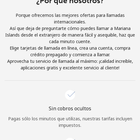
¿Por qué nosotros?
Al abrir una cuenta en este sitio web, estoy de acuerdo con
estos
Términos y condiciones.
Porque ofrecemos las mejores ofertas para llamadas
internacionales.
Así que deja de preguntarte cómo puedes llamar a Mariana
Únete
Islands desde el extranjero de manera fácil y asequible, haz que
cada minuto cuente.
Elige tarjetas de llamada en línea, crea una cuenta, compra
crédito prepagado y comienza a llamar.
Aprovecha tu servicio de llamada al máximo: ¡calidad increíble,
¡Hola!
aplicaciones gratis y excelente servicio al cliente!
Inicia sesión o
REGÍSTRATE →
Sin cobros ocultos
Pagas sólo los minutos que utilizas, nuestras tarifas incluyen
impuestos.
¿Olvidaste tu contraseña? →