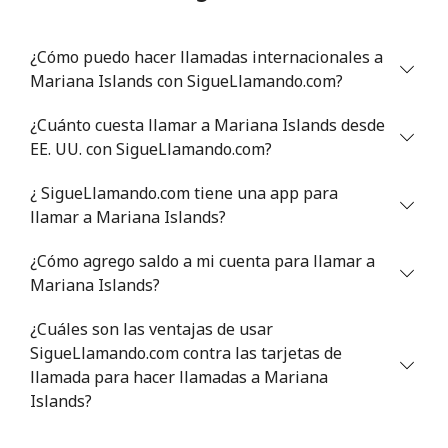
Celular
⁦83.9¢⁩
11 min por
-
⁦$10⁩
¿Cómo puedo hacer llamadas internacionales a
Mariana Islands con SigueLlamando.com?
Mali
¿Cuánto cuesta llamar a Mariana Islands desde
Línea fija
⁦39.5¢⁩
25 min por
-
EE. UU. con SigueLlamando.com?
⁦$10⁩
¿ SigueLlamando.com tiene una app para
Celular
⁦42.5¢⁩
23 min por
⁦17¢⁩
llamar a Mariana Islands?
⁦$10⁩
¿Cómo agrego saldo a mi cuenta para llamar a
Malta
Mariana Islands?
¿Cuáles son las ventajas de usar
Línea fija
⁦29.5¢⁩
33 min por
-
SigueLlamando.com contra las tarjetas de
⁦$10⁩
llamada para hacer llamadas a Mariana
Islands?
Celular
⁦43.9¢⁩
22 min por
⁦8¢⁩
⁦$10⁩