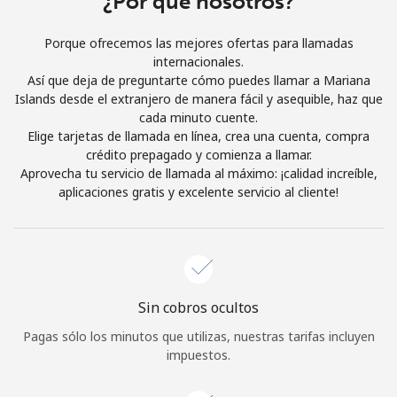
¿Por qué nosotros?
Al abrir una cuenta en este sitio web, estoy de acuerdo con
estos
Términos y condiciones.
Porque ofrecemos las mejores ofertas para llamadas
internacionales.
Así que deja de preguntarte cómo puedes llamar a Mariana
Únete
Islands desde el extranjero de manera fácil y asequible, haz que
cada minuto cuente.
Elige tarjetas de llamada en línea, crea una cuenta, compra
crédito prepagado y comienza a llamar.
Aprovecha tu servicio de llamada al máximo: ¡calidad increíble,
¡Hola!
aplicaciones gratis y excelente servicio al cliente!
Inicia sesión o
REGÍSTRATE →
Sin cobros ocultos
Pagas sólo los minutos que utilizas, nuestras tarifas incluyen
impuestos.
¿Olvidaste tu contraseña? →