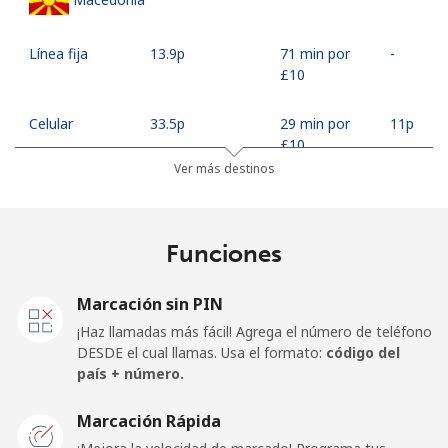
Línea fija
⁦13.9p⁩
71 min por
-
⁦£10⁩
Celular
⁦33.5p⁩
29 min por
⁦11p⁩
⁦£10⁩
Ver más destinos
Madagascar
Funciones
Línea fija
⁦49.5p⁩
20 min por
-
⁦£10⁩
Marcación sin PIN
Celular
⁦52.5p⁩
19 min por
-
¡Haz llamadas más fácil! Agrega el número de teléfono
⁦£10⁩
DESDE el cual llamas. Usa el formato:
código del
país + número.
Malawi
Marcación Rápida
Línea fija
⁦34.9p⁩
28 min por
-