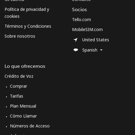
Política de privacidad y
Socios
All country
⁦41.9p⁩
23 min por
-
cookies
⁦£10⁩
Tello.com
Términos y Condiciones
MobileSIM.com
Moldova
Sobre nosotros
United States
Línea fija
⁦22.9p⁩
43 min por
-
Spanish
⁦£10⁩
Lo que ofrecemos
Celular
⁦22.9p⁩
43 min por
⁦25p⁩
Crédito de Voz
⁦£10⁩
Comprar
Monaco
Tarifas
Plan Mensual
Línea fija
⁦23.9p⁩
41 min por
-
⁦£10⁩
Cómo Llamar
Números de Acceso
Celular
⁦29.9p⁩
33 min por
⁦8p⁩