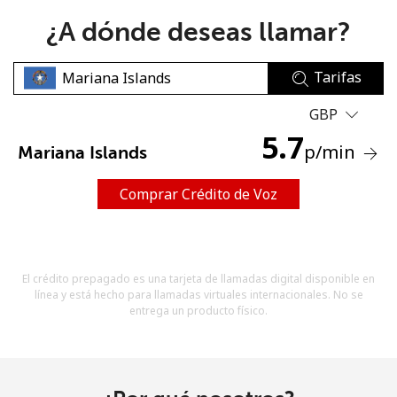
¿A dónde deseas llamar?
Tarifas
GBP
5.7
No se ha creado una contraseña
p
/min
Mariana Islands
Mínimo 8 caracteres
Una letra mayúscula y una minúscula
Comprar Crédito de Voz
Un número
Un caracter especial
El crédito prepagado es una tarjeta de llamadas digital disponible en
línea y está hecho para llamadas virtuales internacionales. No se
entrega un producto físico.
Mantente en contacto para recibir nuestras mejores
ofertas.