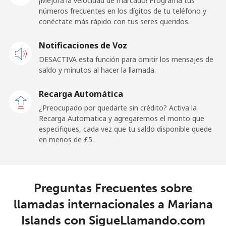
¡Mejora la velocidad de marcado! Programa tus
⁦£10⁩
números frecuentes en los dígitos de tu teléfono y
conéctate más rápido con tus seres queridos.
Celular
⁦34.9p⁩
28 min por
-
Notificaciones de Voz
⁦£10⁩
DESACTIVA esta función para omitir los mensajes de
saldo y minutos al hacer la llamada.
Malaysia
Recarga Automática
Línea fija
⁦0.6p⁩
1666 min
-
¿Preocupado por quedarte sin crédito? Activa la
por ⁦£10⁩
Recarga Automatica y agregaremos el monto que
especifiques, cada vez que tu saldo disponible quede
Celular
⁦0.8p⁩
1250 min
-
en menos de ⁦£5⁩.
por ⁦£10⁩
Maldives
Preguntas Frecuentes sobre
Línea fija
⁦65.9p⁩
15 min por
-
llamadas internacionales a Mariana
⁦£10⁩
Islands con SigueLlamando.com