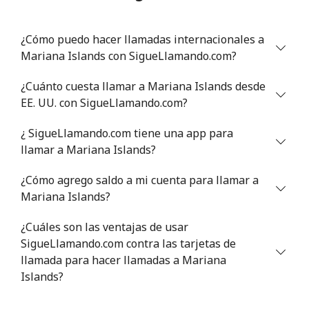
Celular
⁦65.5p⁩
15 min por
-
⁦£10⁩
¿Cómo puedo hacer llamadas internacionales a
Mariana Islands con SigueLlamando.com?
Mali
¿Cuánto cuesta llamar a Mariana Islands desde
Línea fija
⁦30.5p⁩
32 min por
-
EE. UU. con SigueLlamando.com?
⁦£10⁩
¿ SigueLlamando.com tiene una app para
Celular
⁦35.9p⁩
27 min por
⁦14p⁩
llamar a Mariana Islands?
⁦£10⁩
¿Cómo agrego saldo a mi cuenta para llamar a
Malta
Mariana Islands?
¿Cuáles son las ventajas de usar
Línea fija
⁦22.9p⁩
43 min por
-
SigueLlamando.com contra las tarjetas de
⁦£10⁩
llamada para hacer llamadas a Mariana
Islands?
Celular
⁦35.9p⁩
27 min por
⁦7p⁩
⁦£10⁩