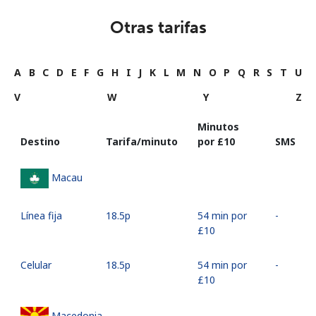
Otras tarifas
A
B
C
D
E
F
G
H
I
J
K
L
M
N
O
P
Q
R
S
T
U
V
W
Y
Z
Minutos
Destino
Tarifa/minuto
por ⁦£10⁩
SMS
Macau
Línea fija
⁦18.5p⁩
54 min por
-
⁦£10⁩
Celular
⁦18.5p⁩
54 min por
-
⁦£10⁩
Macedonia