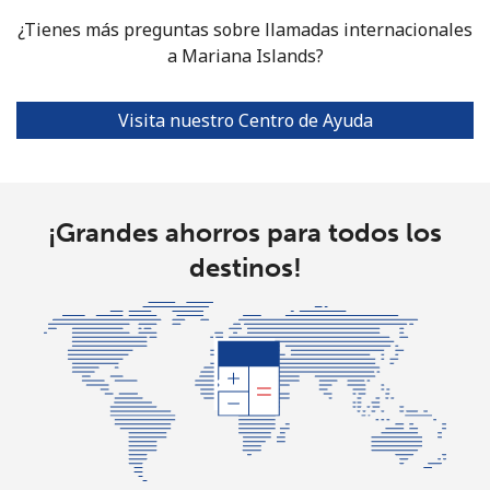
¿Tienes más preguntas sobre llamadas internacionales
Mariana Islands
a Mariana Islands?
All country
⁦5.7p⁩
175 min por
-
⁦£10⁩
Visita nuestro Centro de Ayuda
Marshall Islands
Línea fija
¡Grandes ahorros para todos los
⁦18.9p⁩
52 min por
-
⁦£10⁩
destinos!
Celular
⁦18.9p⁩
52 min por
-
⁦£10⁩
Martinique
Línea fija
⁦3.9p⁩
256 min por
-
⁦£10⁩