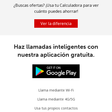
¿Buscas ofertas? ¡Usa tu Calculadora para ver
Celular
⁦17.9p⁩
55 min por
-
cuánto puedes ahorrar!
⁦£10⁩
Ver la diferencia
Mauritania
Línea fija
⁦53.5p⁩
18 min por
-
⁦£10⁩
Haz llamadas inteligentes con
nuestra aplicación gratuita.
Celular
⁦52.5p⁩
19 min por
-
⁦£10⁩
Mauritius
Línea fija
⁦4.5p⁩
222 min por
-
Llama mediante Wi-Fi
⁦£10⁩
Llama mediante 4G/5G
Celular
⁦4.1p⁩
243 min por
⁦25p⁩
Usa tus propios contactos
⁦£10⁩