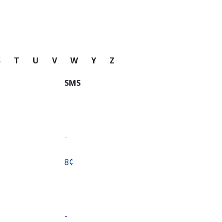
S
T
U
V
W
Y
Z
SMS
-
⁦8¢⁩
-