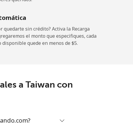
-
tomática
⁦5¢⁩
 quedarte sin crédito? Activa la Recarga
gregaremos el monto que especifiques, cada
o disponible quede en menos de ⁦$5⁩.
-
ales a Taiwan con
-
⁦5¢⁩
mando.com?
-