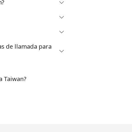
m?
-
as de llamada para
-
-
a Taiwan?
-
⁦5¢⁩