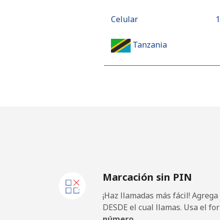
Celular
⁦
Tanzania
Línea fija
⁦
Celular
⁦
Thailand
Línea fija
⁦
Marcación sin PIN
Celular
⁦
¡Haz llamadas más fácil! Agrega
Togo
DESDE el cual llamas. Usa el fo
número.