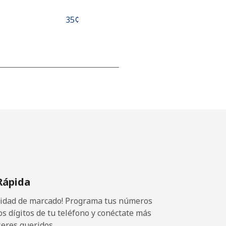
⁦35¢⁩
-
-
-
Rápida
⁦5¢⁩
ocidad de marcado! Programa tus números
os dígitos de tu teléfono y conéctate más
seres queridos.