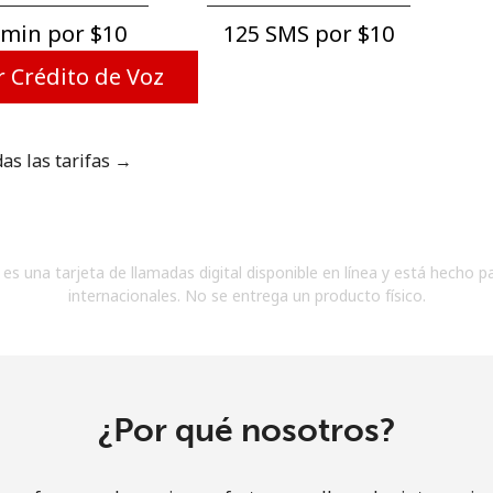
Un número
min por ⁦$10⁩
125 SMS por ⁦$10⁩
Un caracter especial
 Crédito de Voz
das las tarifas →
Mantente en contacto para recibir nuestras mejores
ofertas.
es una tarjeta de llamadas digital disponible en línea y está hecho p
Al abrir una cuenta en este sitio web, estoy de
internacionales. No se entrega un producto físico.
acuerdo con estos
Términos y condiciones.
Únete
¿Por qué nosotros?