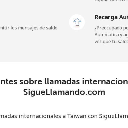
30.9¢⁩
32 min por ⁦$10⁩
Recarga Au
26.5¢⁩
37 min por ⁦$10⁩
itir los mensajes de saldo
¿Preocupado por
Automatica y a
vez que tu sald
167.9¢⁩
5 min por ⁦$10⁩
ntes sobre llamadas internacion
102.5¢⁩
9 min por ⁦$10⁩
SigueLlamando.com
102.9¢⁩
9 min por ⁦$10⁩
madas internacionales a Taiwan con SigueLla
5.1¢⁩
196 min por ⁦$10⁩