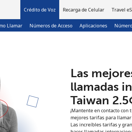
Crédito de Voz
Recarga de Celular
Travel e
mo Llamar
Números de Acceso
Aplicaciones
Número 
¡Bienvenido!
Las mejores
¿Ya tienes una cuenta?
Inicia sesión →
llamadas i
Regístrate con
Taiwan ⁦2.5
¡Mantente en contacto con t
mejores tarifas para llamar 
Las increíbles tarifas y gra
hacer llamadas internaciona