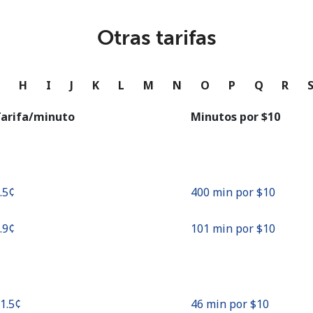
o
Otras tarifas
Continuar con
G
H
I
J
K
L
M
N
O
P
Q
R
arifa/minuto
Minutos por ⁦$10⁩
2.5¢⁩
400 min por ⁦$10⁩
9.9¢⁩
101 min por ⁦$10⁩
21.5¢⁩
46 min por ⁦$10⁩