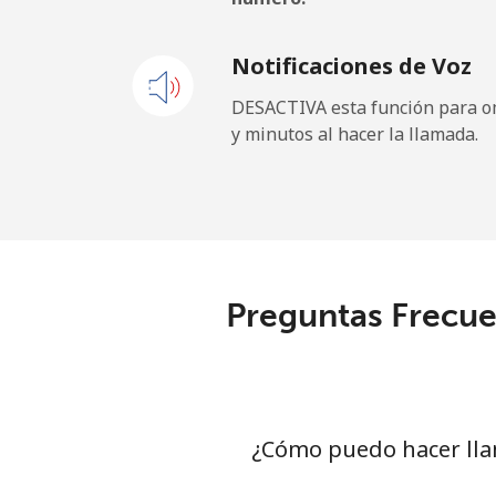
Línea fija
⁦
Notificaciones de Voz
Celular
⁦
DESACTIVA esta función para om
y minutos al hacer la llamada.
Tokelau
All country
⁦
Tonga
Preguntas Frecue
Línea fija
⁦
Celular
⁦
Trinidad And Tobago
¿Cómo puedo hacer lla
Línea fija
⁦