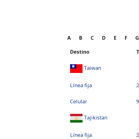
A
B
C
D
E
F
Destino
T
Taiwan
Línea fija
⁦
Celular
⁦
Tajikistan
Línea fija
⁦