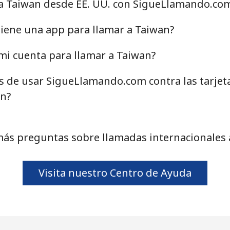
 a Taiwan desde EE. UU. con SigueLlamando.co
15.5¢⁩
64 min por ⁦$10⁩
iene una app para llamar a Taiwan?
mi cuenta para llamar a Taiwan?
as de usar SigueLlamando.com contra las tarjet
76.5¢⁩
13 min por ⁦$10⁩
an?
77.9¢⁩
12 min por ⁦$10⁩
más preguntas sobre llamadas internacionales 
3.1¢⁩
322 min por ⁦$10⁩
Visita nuestro Centro de Ayuda
21.5¢⁩
46 min por ⁦$10⁩