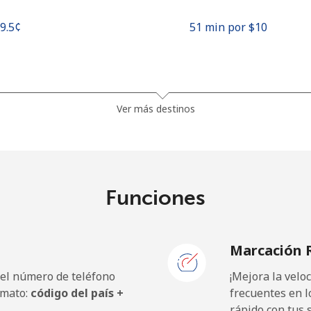
19.5¢⁩
51 min por ⁦$10⁩
26.9¢⁩
37 min por ⁦$10⁩
Ver más destinos
21.5¢⁩
46 min por ⁦$10⁩
Funciones
2.7¢⁩
370 min por ⁦$10⁩
Marcación 
2.6¢⁩
384 min por ⁦$10⁩
 el número de teléfono
¡Mejora la vel
rmato:
código del país +
frecuentes en l
rápido con tus 