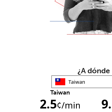
¿A dónde 
Taiwan
2.5
9
¢
/min