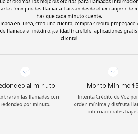
ue ofrecemos las mejores ofertas para llamadas internacion
tarte cómo puedes llamar a Taiwan desde el extranjero de ma
haz que cada minuto cuente.
¡Hola!
lamada en línea, crea una cuenta, compra crédito prepagado 
de llamada al máximo: ¡calidad increíble, aplicaciones gratis 
Inicia sesión o
REGÍSTRATE →
cliente!
edondeo al minuto
Monto Mínimo ⁦$5
cobrarán las llamadas con
Intenta Crédito de Voz po
¿Olvidaste tu contraseña? →
redondeo por minuto.
orden mínima y disfruta ll
internacionales bajas
Iniciar Sesión