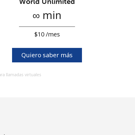
World Unlimited
∞ min
⁦$10⁩ /mes
Quiero saber más
ara llamadas virtuales