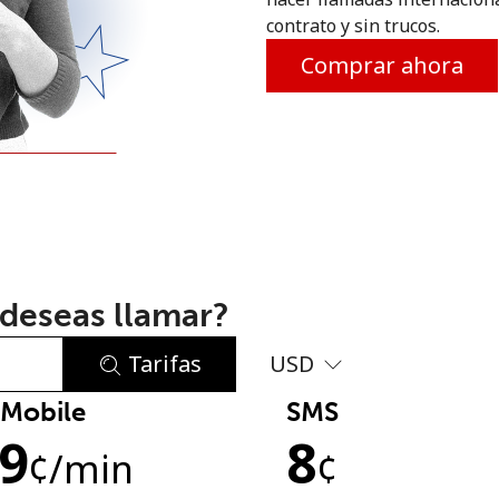
contrato y sin trucos.
o
Comprar ahora
deseas llamar?
Tarifas
USD
Mobile
SMS
No se ha creado una contraseña
.9
8
Mínimo 8 caracteres
¢
/min
¢
Una letra mayúscula y una minúscula