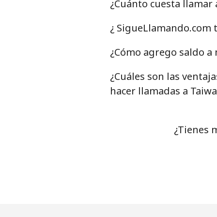
¿Cuánto cuesta llamar
Celular
⁦
¿ SigueLlamando.com t
Tunisia
¿Cómo agrego saldo a 
¿Cuáles son las ventaj
Línea fija
⁦
hacer llamadas a Taiw
Celular
⁦
Turkey
¿Tienes 
Línea fija
⁦
Celular
⁦
Turkmenistan