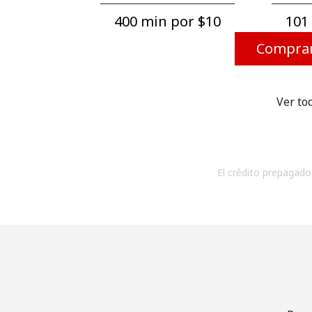
400 min por ⁦$10⁩
101 
Comprar
Ver to
El crédito prepagado 